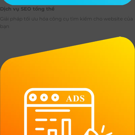
Dịch vụ SEO tổng thể
Giải pháp tối ưu hóa công cụ tìm kiếm cho website của
bạn