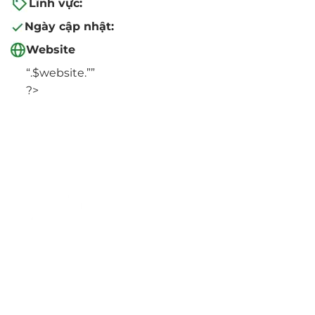
Lĩnh vực:
Ngày cập nhật:
Website
“.$website.””
?>
Hotline
0986.413.xxx - 0375.13.xxxx
Email