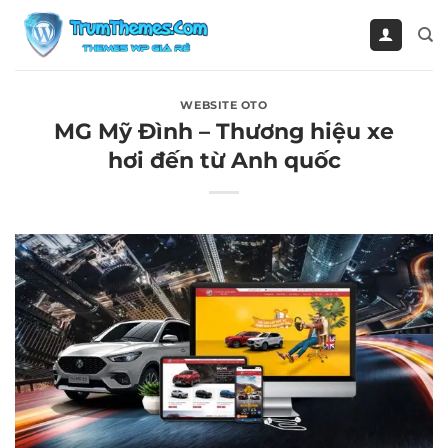
Bỏ
qua
nội
dung
WEBSITE OTO
MG Mỹ Đình – Thương hiệu xe
hơi đến từ Anh quốc