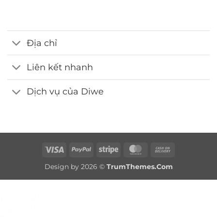
webdemo@gmail.com
Địa chỉ
Liên kết nhanh
Dịch vụ của Diwe
Visa
PayPal
Stripe
MasterCard
Cash
On
Design by 2026 ©
TrumThemes.Com
Delivery