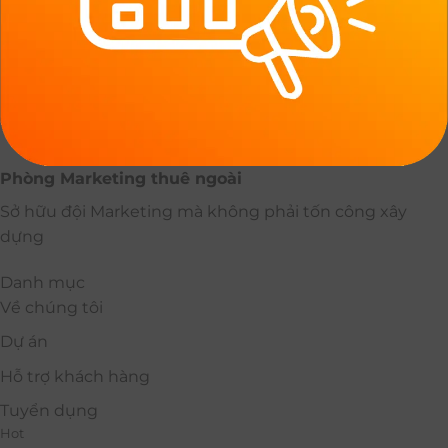
Phòng Marketing thuê ngoài
Sở hữu đội Marketing mà không phải tốn công xây
dựng
Danh mục
Về chúng tôi
Dự án
Hỗ trợ khách hàng
Tuyển dụng
Hot