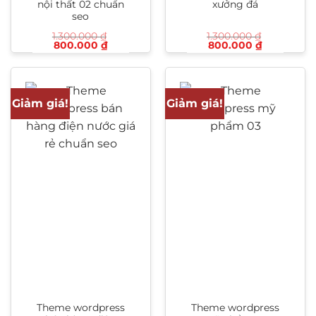
nội thất 02 chuẩn
xưởng đá
seo
1.300.000
₫
1.300.000
₫
Giá
Giá
Giá
Giá
800.000
₫
800.000
₫
gốc
hiện
gốc
hiện
là:
tại
là:
tại
1.300.000 ₫.
là:
1.300.000 ₫.
là:
800.000 ₫.
800.000 ₫
Giảm giá!
Giảm giá!
Theme wordpress
Theme wordpress