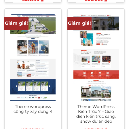
gốc
hiện
gốc
hiện
là:
tại
là:
tại
1.500.000 ₫.
là:
900.000 ₫.
là:
850.000 ₫.
800.000 ₫
Giảm giá!
Giảm giá!
Theme wordpress
Theme WordPress
công ty xây dựng 4
Kiến Trúc 7 – Giao
diện kiến trúc sang,
show dự án đẹp