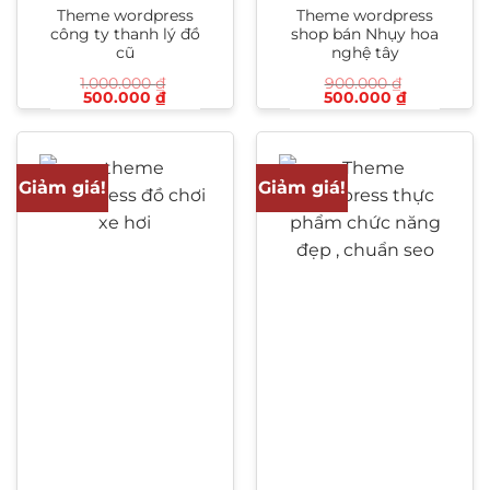
Theme wordpress
Theme wordpress
công ty thanh lý đồ
shop bán Nhụy hoa
cũ
nghệ tây
1.000.000
₫
900.000
₫
Giá
Giá
Giá
Giá
500.000
₫
500.000
₫
gốc
hiện
gốc
hiện
là:
tại
là:
tại
1.000.000 ₫.
là:
900.000 ₫.
là:
500.000 ₫.
500.000 ₫
Giảm giá!
Giảm giá!