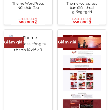
Theme WordPress
Theme wordpress
Nội thất đẹp
bán điện thoại
giống tgdd
1.200.000
₫
1.200.000
₫
Giá
Giá
Giá
Giá
600.000
₫
650.000
₫
gốc
hiện
gốc
hiện
là:
tại
là:
tại
1.200.000 ₫.
là:
1.200.000 ₫.
là:
600.000 ₫.
650.000 ₫
Giảm giá!
Giảm giá!