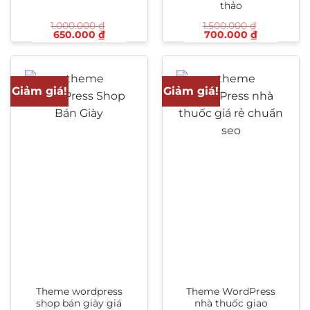
thảo
1.000.000
₫
1.500.000
₫
Giá
Giá
Giá
Giá
650.000
₫
700.000
₫
gốc
hiện
gốc
hiện
là:
tại
là:
tại
1.000.000 ₫.
là:
1.500.000 ₫.
là:
650.000 ₫.
700.000 ₫
Giảm giá!
Giảm giá!
Theme wordpress
Theme WordPress
shop bán giày giá
nhà thuốc giao