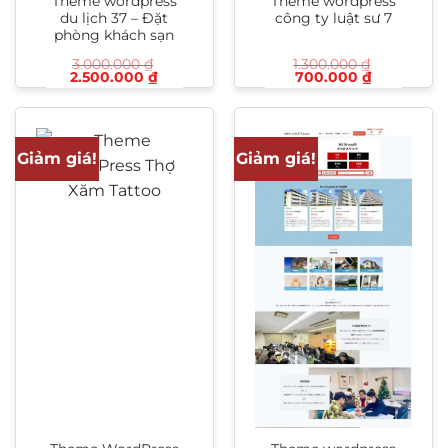
Theme wordpress
Theme wordpress
du lịch 37 – Đặt
công ty luật sư 7
phòng khách sạn
3.000.000
₫
1.300.000
₫
Giá
Giá
Giá
Giá
2.500.000
₫
700.000
₫
gốc
hiện
gốc
hiện
là:
tại
là:
tại
3.000.000 ₫.
là:
1.300.000 ₫.
là:
2.500.000 ₫.
700.000 ₫
Giảm giá!
Giảm giá!