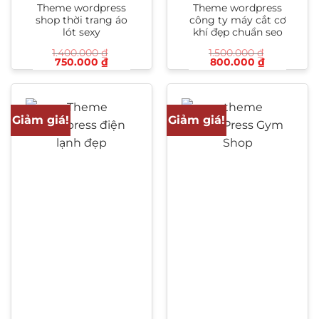
Theme wordpress
Theme wordpress
shop thời trang áo
công ty máy cắt cơ
lót sexy
khí đẹp chuẩn seo
1.400.000
₫
1.500.000
₫
Giá
Giá
Giá
Giá
750.000
₫
800.000
₫
gốc
hiện
gốc
hiện
là:
tại
là:
tại
1.400.000 ₫.
là:
1.500.000 ₫.
là:
750.000 ₫.
800.000 ₫
Giảm giá!
Giảm giá!