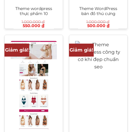
Theme wordpress
Theme WordPress
thực phẩm 10
bán đồ thú cưng
1.000.000
₫
1.000.000
₫
Giá
Giá
Giá
Giá
550.000
₫
500.000
₫
gốc
hiện
gốc
hiện
là:
tại
là:
tại
1.000.000 ₫.
là:
1.000.000 ₫.
là:
550.000 ₫.
500.000 ₫
Giảm giá!
Giảm giá!