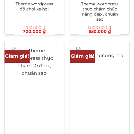
Theme wordpress
Theme wordpress
đồ chơi xe hơi
thực phẩm chức
năng đẹp , chuẩn
seo
1.200.000
₫
1.000.000
₫
Giá
Giá
Giá
Giá
700.000
₫
550.000
₫
gốc
hiện
gốc
hiện
là:
tại
là:
tại
1.200.000 ₫.
là:
1.000.000 ₫.
là:
700.000 ₫.
550.000 ₫.
Giảm giá!
Giảm giá!