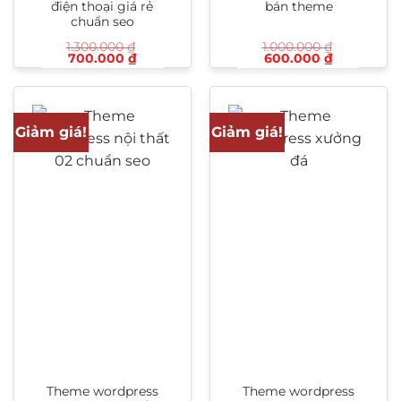
điện thoại giá rẻ
bán theme
chuẩn seo
1.300.000
₫
1.000.000
₫
Giá
Giá
Giá
Giá
700.000
₫
600.000
₫
gốc
hiện
gốc
hiện
là:
tại
là:
tại
1.300.000 ₫.
là:
1.000.000 ₫.
là:
700.000 ₫.
600.000 ₫
Giảm giá!
Giảm giá!
Theme wordpress
Theme wordpress