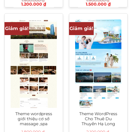
1.900.000
₫
1.900.000
₫
Giá
Giá
Giá
Giá
1.200.000
₫
1.500.000
₫
gốc
hiện
gốc
hiện
là:
tại
là:
tại
1.900.000 ₫.
là:
1.900.000 ₫.
là:
1.200.000 ₫.
1.500.000
Giảm giá!
Giảm giá!
Theme wordpress
Theme WordPress
giới thiệu cơ sở
Cho Thuê Du
massage ,spa
Thuyền Hạ Long