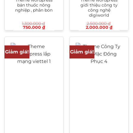
bán thuốc nông
giới thiệu công ty
nghiệp , phân bón
công nghệ
digiworld
1.300.000
₫
2.500.000
₫
Giá
Giá
Giá
Giá
750.000
₫
2.000.000
₫
gốc
hiện
gốc
hiện
là:
tại
là:
tại
1.300.000 ₫.
là:
2.500.000 ₫.
là:
750.000 ₫.
2.000.00
Giảm giá!
Giảm giá!