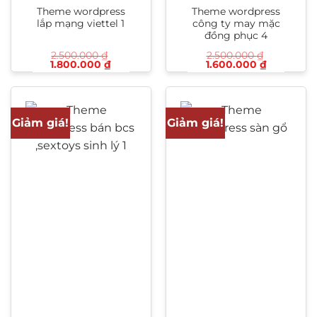
Theme wordpress
Theme wordpress
lắp mạng viettel 1
công ty may mặc
đồng phục 4
2.500.000
₫
2.500.000
₫
Giá
Giá
Giá
Giá
1.800.000
₫
1.600.000
₫
gốc
hiện
gốc
hiện
là:
tại
là:
tại
2.500.000 ₫.
là:
2.500.000 ₫.
là:
1.800.000 ₫.
1.600.000
Giảm giá!
Giảm giá!