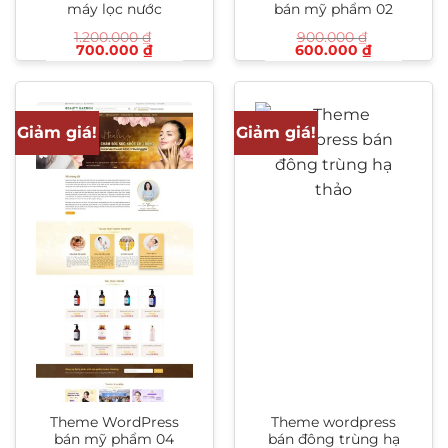
máy lọc nước
bán mỹ phẩm 02
1.200.000
₫
900.000
₫
Giá
Giá
Giá
Giá
700.000
₫
600.000
₫
gốc
hiện
gốc
hiện
là:
tại
là:
tại
1.200.000 ₫.
là:
900.000 ₫.
là:
700.000 ₫.
600.000 ₫
Giảm giá!
Giảm giá!
Theme WordPress
Theme wordpress
bán mỹ phẩm 04
bán đông trùng hạ