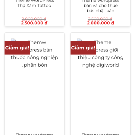
Theme WordPress
Theme wordpress
Thợ Xăm Tattoo
bán và cho thuê
bds nhật bản
2.800.000
₫
2.500.000
₫
Giá
Giá
Giá
Giá
2.500.000
₫
2.000.000
₫
gốc
hiện
gốc
hiện
là:
tại
là:
tại
2.800.000 ₫.
là:
2.500.000 ₫.
là:
2.500.000 ₫.
2.000.00
Giảm giá!
Giảm giá!
Theme wordpress
Theme wordpress