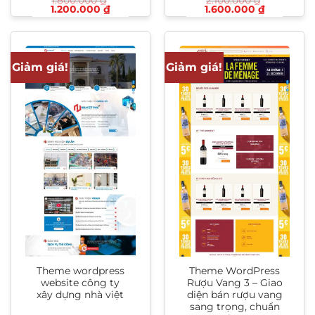
1.800.000
₫
2.100.000
₫
Giá
Giá
Giá
Giá
1.200.000
₫
1.600.000
₫
gốc
hiện
gốc
hiện
là:
tại
là:
tại
1.800.000 ₫.
là:
2.100.000 ₫.
là:
1.200.000 ₫.
1.600.000
Giảm giá!
Giảm giá!
Theme wordpress
Theme WordPress
website công ty
Rượu Vang 3 – Giao
xây dựng nhà việt
diện bán rượu vang
sang trọng, chuẩn