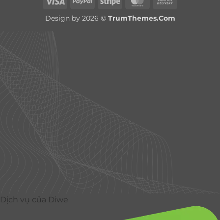
Visa
PayPal
Stripe
MasterCard
Cash
On
Design by 2026 ©
TrumThemes.Com
Delivery
Dịch vụ của Diwe