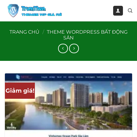
Bỏ
qua
nội
dung
TRANG CHỦ
/
THEME WORDPRESS BẤT ĐỘNG
SẢN
Giảm giá!