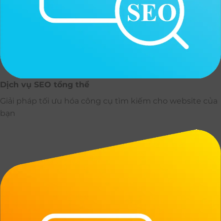
Dịch vụ SEO tổng thể
Giải pháp tối ưu hóa công cụ tìm kiếm cho website của
bạn