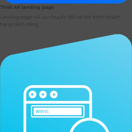
Thiết kế landing page
Landing page tối ưu chuyển đổi và tìm kiếm khách
hàng tiềm năng