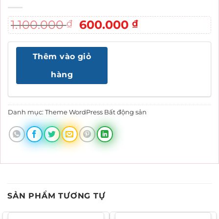
Giá
Giá
1.100.000
600.000
₫
₫
gốc
hiện
là:
tại
Thêm vào giỏ
1.100.000 ₫.
là:
600.000 ₫.
hàng
Danh mục:
Theme WordPress Bất động sản
SẢN PHẨM TƯƠNG TỰ