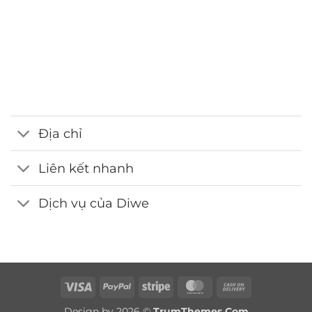
Hotline
0986.413.xxx - 0375.13.xxxx
Email
webdemo@gmail.com
Địa chỉ
Liên kết nhanh
Dịch vụ của Diwe
Visa
PayPal
Stripe
MasterCard
Cash
On
Design by 2026 ©
TrumThemes.Com