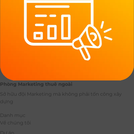
Phòng Marketing thuê ngoài
Sở hữu đội Marketing mà không phải tốn công xây
dựng
Danh mục
Về chúng tôi
Dự án