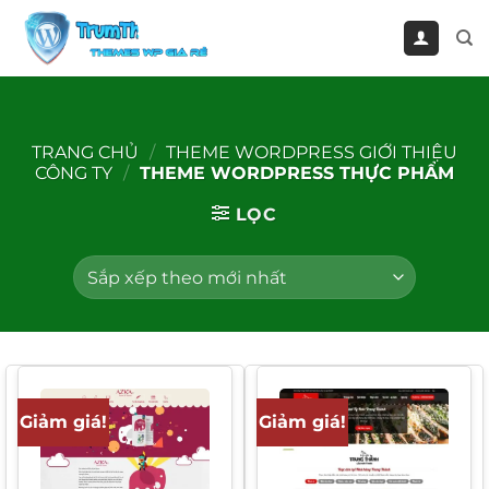
Bỏ
qua
nội
dung
TRANG CHỦ
/
THEME WORDPRESS GIỚI THIỆU
CÔNG TY
/
THEME WORDPRESS THỰC PHẨM
LỌC
Giảm giá!
Giảm giá!