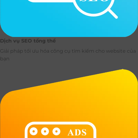
Dịch vụ SEO tổng thể
Giải pháp tối ưu hóa công cụ tìm kiếm cho website của
bạn