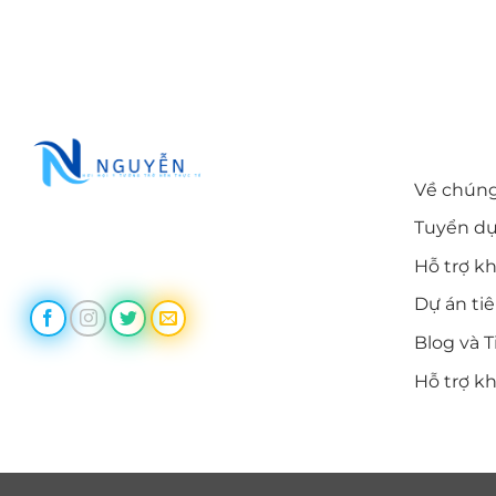
LIÊN KẾ
Về chúng
Tuyển d
Trùm Themes cung cấp themes
wordpress chất lượng, uy tín
Hỗ trợ k
Dự án ti
Blog và T
Hỗ trợ k