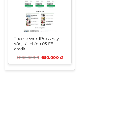
Theme WordPress vay
vốn, tài chính 03 FE
credit
Giá
Giá
1.200.000
₫
650.000
₫
gốc
hiện
là:
tại
1.200.000 ₫.
là:
650.000 ₫.