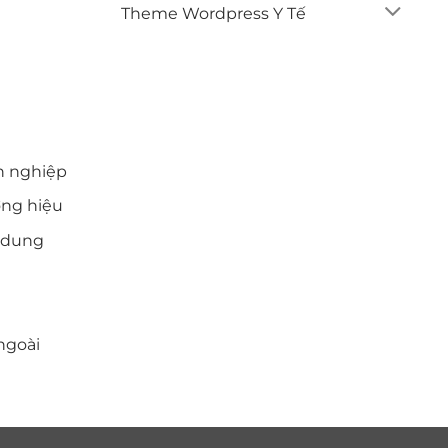
Theme Wordpress Y Tế
THÔNG TIN LIÊN HỆ
n nghiệp
Nông Trang - Việt Trì - Phú Thọ
ơng hiệu
0986.999.300
i dung
nam3586pto@gmail.com
ngoài