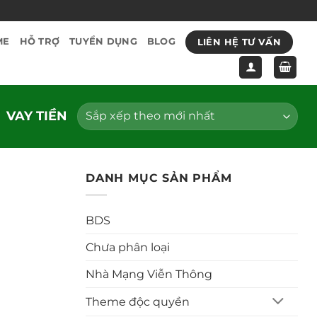
LIÊN HỆ TƯ VẤN
ME
HỖ TRỢ
TUYỂN DỤNG
BLOG
VAY TIỀN
DANH MỤC SẢN PHẨM
BDS
Chưa phân loại
Nhà Mạng Viễn Thông
Theme độc quyền