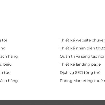
T NHANH
DỊCH VỤ CỦA DIWE
 tôi
Thiết kế website chuyê
ụng
Thiết kế nhận diện thư
hách hàng
Quản trị và sáng tạo nộ
êu biểu
Thiết kế landing page
in tức
Dịch vụ SEO tổng thể
hách hàng
Phòng Marketing thuê 