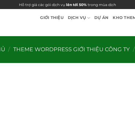
Hỗ trợ giá các gói dịch vụ
lên tới 50%
trong mùa dịch
GIỚI THIỆU
DỊCH VỤ
DỰ ÁN
KHO THE
HỦ
/
THEME WORDPRESS GIỚI THIỆU CÔNG TY
/