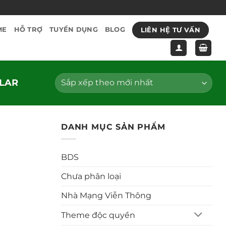
LIÊN HỆ TƯ VẤN
ME
HỖ TRỢ
TUYỂN DỤNG
BLOG
LAR
DANH MỤC SẢN PHẨM
BDS
Chưa phân loại
Nhà Mạng Viễn Thông
Theme độc quyền