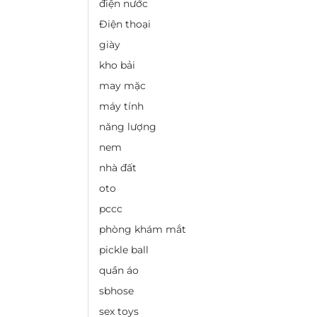
điện nước
Điện thoại
giày
kho bải
may mặc
máy tính
năng lượng
nem
nhà đất
oto
pccc
phòng khám mắt
pickle ball
quần áo
sbhose
sex toys