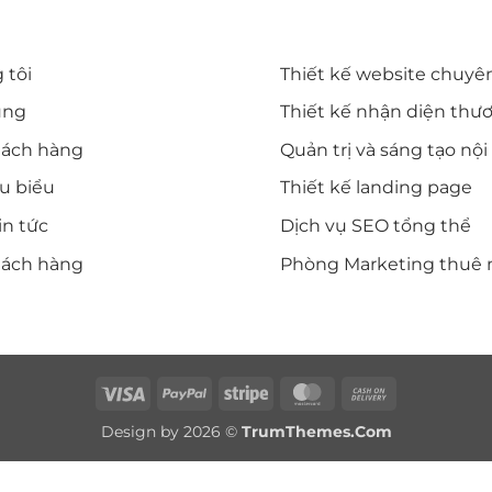
T NHANH
DỊCH VỤ CỦA DIWE
 tôi
Thiết kế website chuyê
ụng
Thiết kế nhận diện thư
hách hàng
Quản trị và sáng tạo nộ
êu biểu
Thiết kế landing page
in tức
Dịch vụ SEO tổng thể
hách hàng
Phòng Marketing thuê 
Visa
PayPal
Stripe
MasterCard
Cash
On
Design by 2026 ©
TrumThemes.Com
Delivery