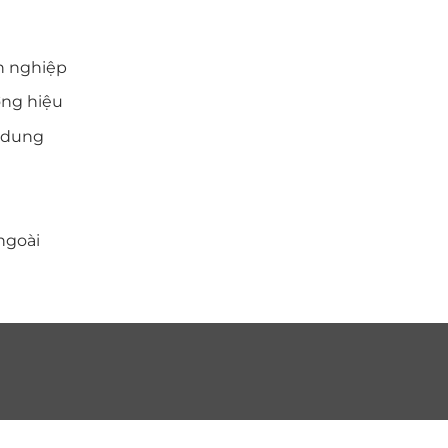
THÔNG TIN LIÊN HỆ
n nghiệp
Nông Trang - Việt Trì - Phú Thọ
ơng hiệu
0986.999.300
i dung
nam3586pto@gmail.com
ngoài