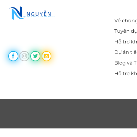
LIÊN KẾ
Về chúng
Tuyển d
Trùm Themes cung cấp themes
wordpress chất lượng, uy tín
Hỗ trợ k
Dự án ti
Blog và T
Hỗ trợ k