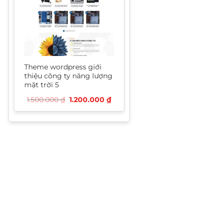
Theme wordpress giới
thiệu công ty năng lượng
mặt trời 5
Giá
Giá
1.500.000
₫
1.200.000
₫
gốc
hiện
là:
tại
1.500.000 ₫.
là:
1.200.000 ₫.