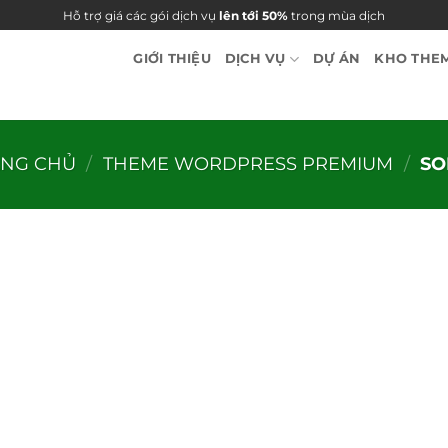
Hỗ trợ giá các gói dịch vụ
lên tới 50%
trong mùa dịch
GIỚI THIỆU
DỊCH VỤ
DỰ ÁN
KHO THE
ANG CHỦ
/
THEME WORDPRESS PREMIUM
/
SO