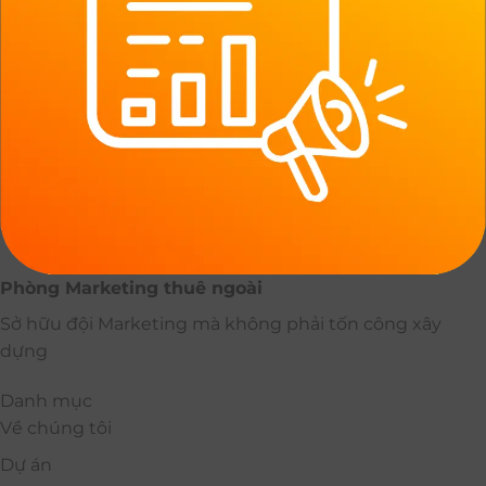
Phòng Marketing thuê ngoài
Sở hữu đội Marketing mà không phải tốn công xây
dựng
Danh mục
Về chúng tôi
Dự án