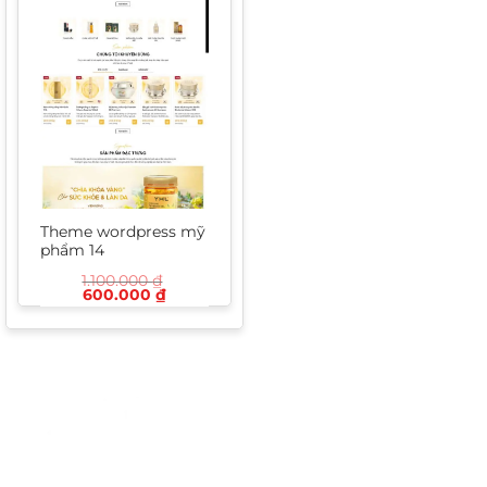
Theme wordpress mỹ
phẩm 14
1.100.000
₫
Giá
Giá
600.000
₫
gốc
hiện
là:
tại
1.100.000 ₫.
là:
600.000 ₫.
Hotline