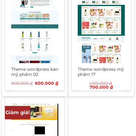
Theme wordpress bán
Theme wordpress mỹ
mỹ phẩm 02
phẩm 17
Giá
Giá
900.000
₫
600.000
₫
1.100.000
₫
gốc
hiện
Giá
Giá
700.000
₫
là:
tại
gốc
hiện
900.000 ₫.
là:
là:
tại
600.000 ₫.
1.100.000 ₫.
là:
700.000 ₫
Giảm giá!