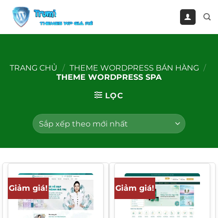
Bỏ
qua
nội
dung
TRANG CHỦ
/
THEME WORDPRESS BÁN HÀNG
/
THEME WORDPRESS SPA
LỌC
Giảm giá!
Giảm giá!