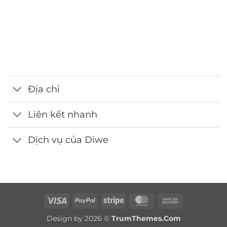
0986.413.xxx - 0375.13.xxxx
Email
webdemo@gmail.com
Địa chỉ
Liên kết nhanh
Dịch vụ của Diwe
Visa
PayPal
Stripe
MasterCard
Cash
On
Design by 2026 ©
TrumThemes.Com
Delivery