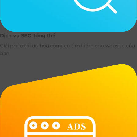
Dịch vụ SEO tổng thể
Giải pháp tối ưu hóa công cụ tìm kiếm cho website của
bạn