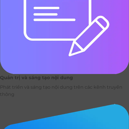
Quản trị và sáng tạo nội dung
Phát triển và sáng tạo nội dung trên các kênh truyền
thông