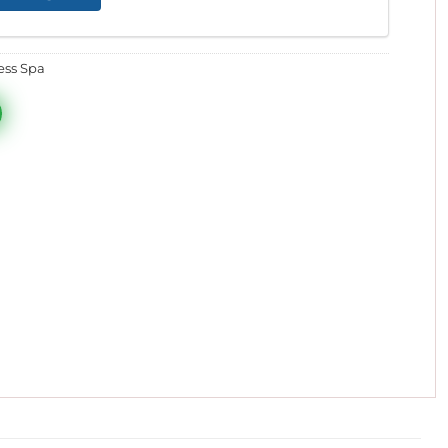
600.000 ₫.
ss Spa