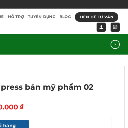
LIÊN HỆ TƯ VẤN
ME
HỖ TRỢ
TUYỂN DỤNG
BLOG
press bán mỹ phẩm 02
á
Giá
0.000
₫
c
hiện
tại
ỏ hàng
.000 ₫.
là: