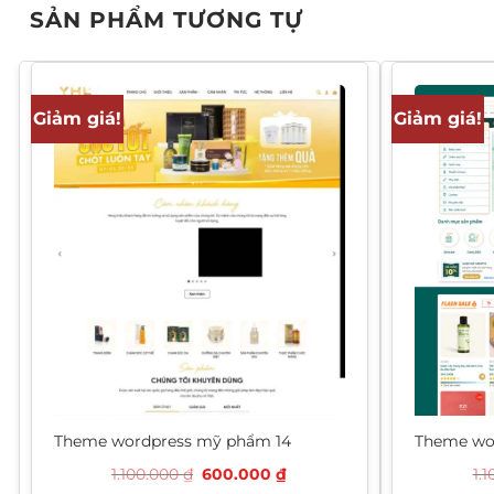
SẢN PHẨM TƯƠNG TỰ
Giảm giá!
Giảm giá!
Theme wordpress mỹ phẩm 14
Theme wo
Giá
Giá
1.100.000
₫
600.000
₫
1.
gốc
hiện