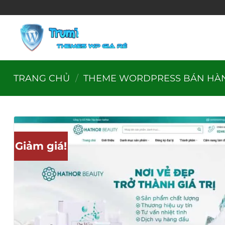
Bỏ
qua
nội
dung
TRANG CHỦ
/
THEME WORDPRESS BÁN HÀ
Giảm giá!