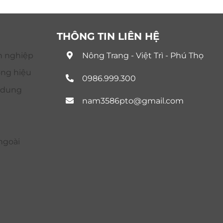
THÔNG TIN LIÊN HỆ
n nghiệp
Nông Trang - Việt Trì - Phú Thọ
ơng hiệu
0986.999.300
i dung
nam3586pto@gmail.com
ngoài