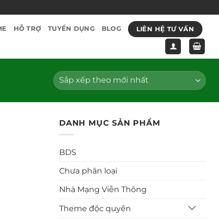
LIÊN HỆ TƯ VẤN
ME
HỖ TRỢ
TUYỂN DỤNG
BLOG
DANH MỤC SẢN PHẨM
BDS
Chưa phân loại
Nhà Mạng Viễn Thông
Theme độc quyền