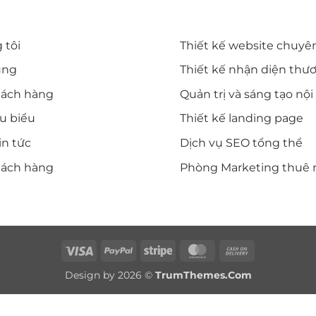
T NHANH
DỊCH VỤ CỦA DIWE
 tôi
Thiết kế website chuyê
ụng
Thiết kế nhận diện thư
hách hàng
Quản trị và sáng tạo nộ
êu biểu
Thiết kế landing page
in tức
Dịch vụ SEO tổng thể
hách hàng
Phòng Marketing thuê 
Visa
PayPal
Stripe
MasterCard
Cash
On
Design by 2026 ©
TrumThemes.Com
Delivery