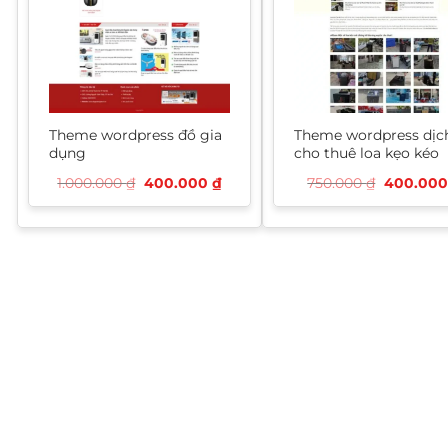
Theme wordpress đồ gia
Theme wordpress dịc
dụng
cho thuê loa kẹo kéo
Giá
Giá
Giá
1.000.000
₫
400.000
₫
750.000
₫
400.00
gốc
hiện
gốc
là:
tại
là:
1.000.000 ₫.
là:
750.000 
400.000 ₫.