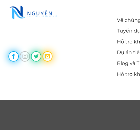
LIÊN KẾ
Về chúng
Tuyển d
Trùm Themes cung cấp themes
wordpress chất lượng, uy tín
Hỗ trợ k
Dự án ti
Blog và T
Hỗ trợ k