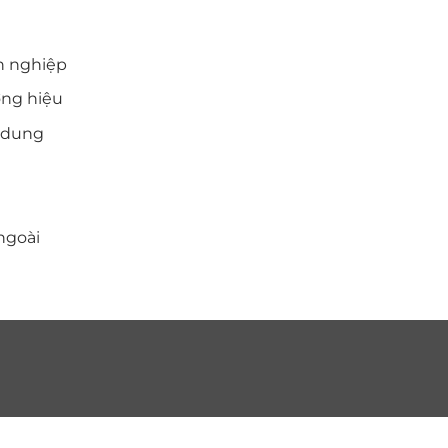
THÔNG TIN LIÊN HỆ
n nghiệp
Nông Trang - Việt Trì - Phú Thọ
ơng hiệu
0986.999.300
i dung
nam3586pto@gmail.com
ngoài