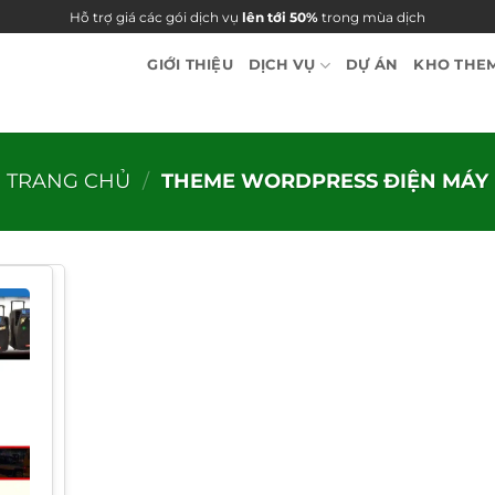
Hỗ trợ giá các gói dịch vụ
lên tới 50%
trong mùa dịch
GIỚI THIỆU
DỊCH VỤ
DỰ ÁN
KHO THE
TRANG CHỦ
/
THEME WORDPRESS ĐIỆN MÁY