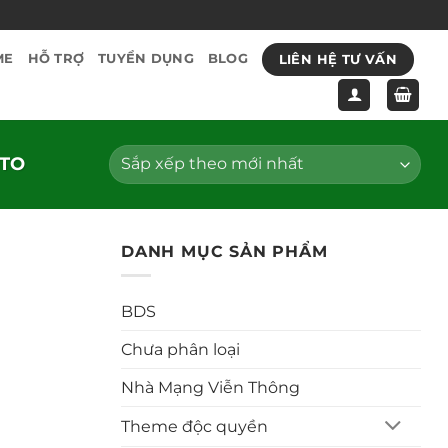
LIÊN HỆ TƯ VẤN
ME
HỖ TRỢ
TUYỂN DỤNG
BLOG
TO
DANH MỤC SẢN PHẨM
BDS
Chưa phân loại
Nhà Mạng Viễn Thông
Theme độc quyền