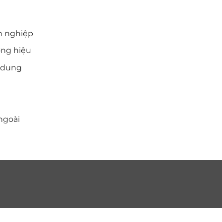
THÔNG TIN LIÊN HỆ
n nghiệp
Nông Trang - Việt Trì - Phú Thọ
ơng hiệu
0986.999.300
i dung
nam3586pto@gmail.com
ngoài