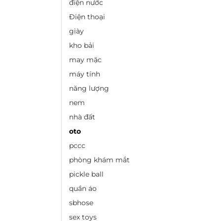
điện nước
Điện thoại
giày
kho bải
may mặc
máy tính
năng lượng
nem
nhà đất
oto
pccc
phòng khám mắt
pickle ball
quần áo
sbhose
sex toys