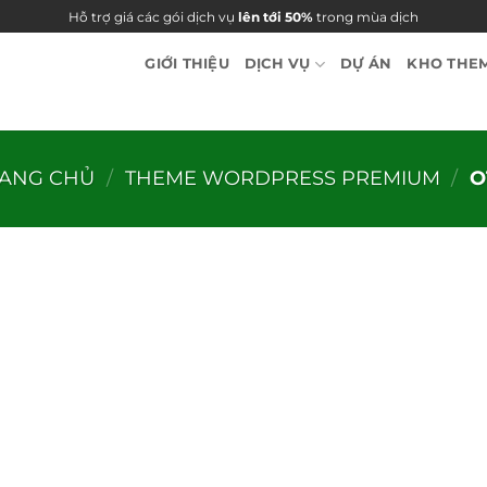
Hỗ trợ giá các gói dịch vụ
lên tới 50%
trong mùa dịch
GIỚI THIỆU
DỊCH VỤ
DỰ ÁN
KHO THE
RANG CHỦ
/
THEME WORDPRESS PREMIUM
/
O