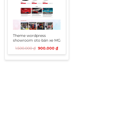
Theme wordpress
showroom oto bán xe MG
Giá
Giá
1.500.000
₫
900.000
₫
gốc
hiện
là:
tại
1.500.000 ₫.
là:
900.000 ₫.