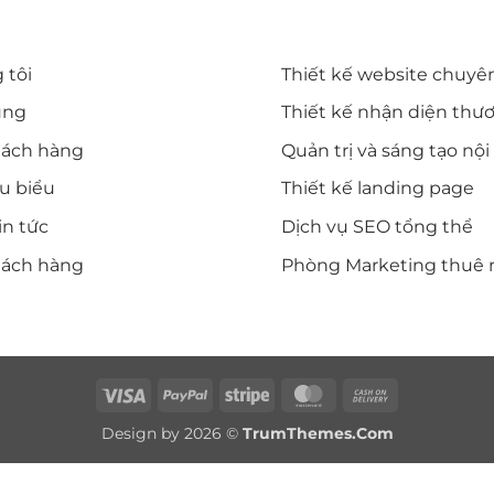
T NHANH
DỊCH VỤ CỦA DIWE
 tôi
Thiết kế website chuyê
ụng
Thiết kế nhận diện thư
hách hàng
Quản trị và sáng tạo nộ
êu biểu
Thiết kế landing page
in tức
Dịch vụ SEO tổng thể
hách hàng
Phòng Marketing thuê 
Visa
PayPal
Stripe
MasterCard
Cash
On
Design by 2026 ©
TrumThemes.Com
Delivery