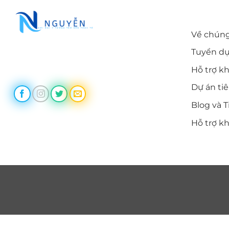
LIÊN KẾ
Về chúng
Tuyển d
Trùm Themes cung cấp themes
wordpress chất lượng, uy tín
Hỗ trợ k
Dự án ti
Blog và T
Hỗ trợ k