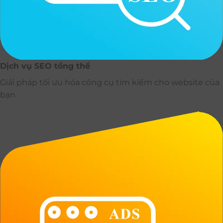
Dịch vụ SEO tổng thể
Giải pháp tối ưu hóa công cụ tìm kiếm cho website của
bạn