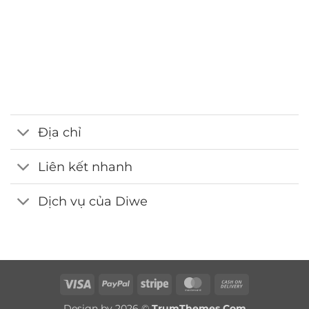
Hotline
0986.413.xxx - 0375.13.xxxx
Email
webdemo@gmail.com
Địa chỉ
Liên kết nhanh
Dịch vụ của Diwe
Visa
PayPal
Stripe
MasterCard
Cash
On
Design by 2026 ©
TrumThemes.Com