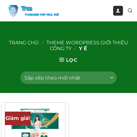
Bỏ
qua
nội
dung
TRANG CHỦ
/
THEME WORDPRESS GIỚI THIỆU
CÔNG TY
/
Y Ế
LỌC
Giảm giá!