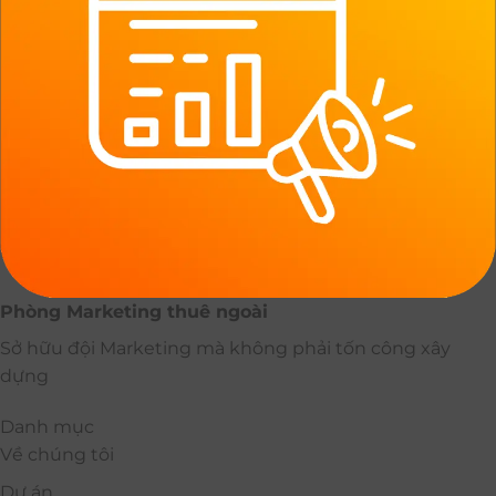
Phòng Marketing thuê ngoài
Sở hữu đội Marketing mà không phải tốn công xây
dựng
Danh mục
Về chúng tôi
Dự án