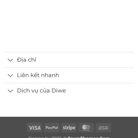
Hotline
0986.413.xxx - 0375.13.xxxx
Email
webdemo@gmail.com
Địa chỉ
Liên kết nhanh
Dịch vụ của Diwe
Visa
PayPal
Stripe
MasterCard
Cash
On