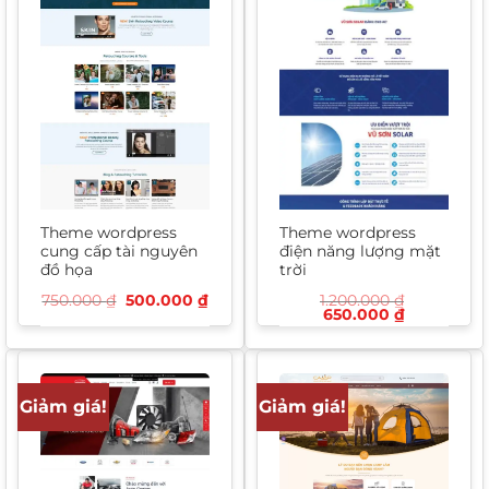
Theme wordpress
Theme wordpress
cung cấp tài nguyên
điện năng lượng mặt
đồ họa
trời
Giá
Giá
750.000
₫
500.000
₫
1.200.000
₫
gốc
hiện
Giá
Giá
650.000
₫
là:
tại
gốc
hiện
750.000 ₫.
là:
là:
tại
500.000 ₫.
1.200.000 ₫.
là:
650.000 ₫
Giảm giá!
Giảm giá!