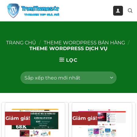
Bỏ
qua
nội
dung
TRANG CHỦ
/
THEME WORDPRESS BÁN HÀNG
/
THEME WORDPRESS DỊCH VỤ
LỌC
Giảm giá!
Giảm giá!