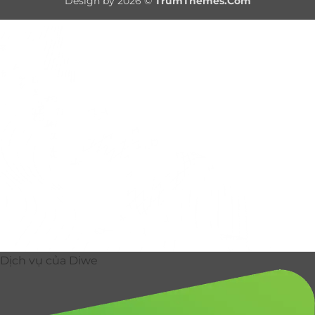
Design by 2026 ©
TrumThemes.Com
Delivery
Dịch vụ của Diwe