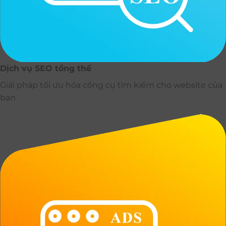
Dịch vụ SEO tổng thể
Giải pháp tối ưu hóa công cụ tìm kiếm cho website của
bạn