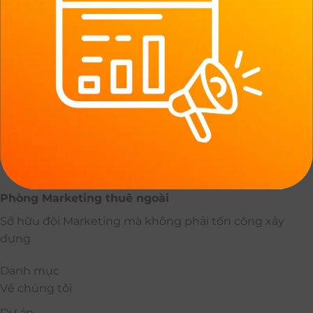
Phòng Marketing thuê ngoài
Sở hữu đội Marketing mà không phải tốn công xây
dựng
Danh mục
Về chúng tôi
Dự án