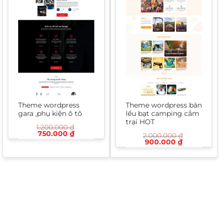
Theme wordpress
Theme wordpress bán
gara ,phụ kiện ô tô
lều bạt camping cắm
trại HOT
1.200.000
₫
Giá
Giá
750.000
₫
2.000.000
₫
gốc
hiện
Giá
Giá
900.000
₫
là:
tại
gốc
hiện
1.200.000 ₫.
là:
là:
tại
750.000 ₫.
2.000.000 ₫.
là:
900.000 ₫