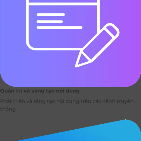
Quản trị và sáng tạo nội dung
Phát triển và sáng tạo nội dung trên các kênh truyền
thông