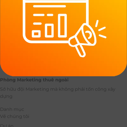
Phòng Marketing thuê ngoài
Sở hữu đội Marketing mà không phải tốn công xây
dựng
Danh mục
Về chúng tôi
Dự án