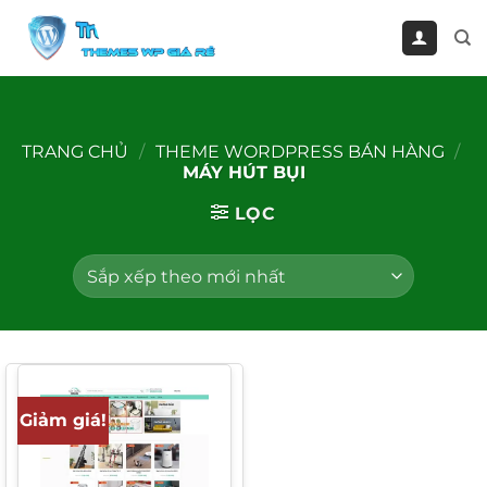
Bỏ
qua
nội
dung
TRANG CHỦ
/
THEME WORDPRESS BÁN HÀNG
/
MÁY HÚT BỤI
LỌC
Giảm giá!