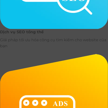
Dịch vụ SEO tổng thể
Giải pháp tối ưu hóa công cụ tìm kiếm cho website của
bạn