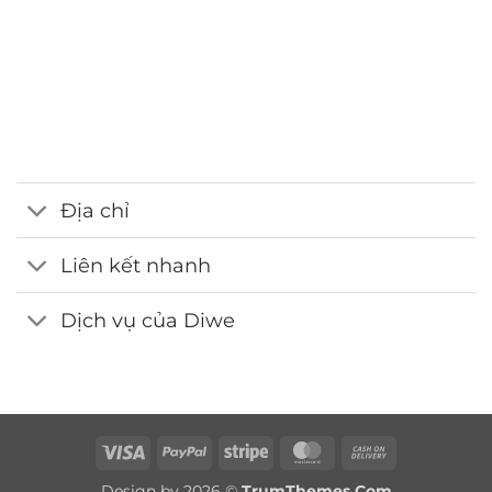
Hotline
0986.413.xxx - 0375.13.xxxx
Email
webdemo@gmail.com
Địa chỉ
Liên kết nhanh
Dịch vụ của Diwe
Visa
PayPal
Stripe
MasterCard
Cash
On
Design by 2026 ©
TrumThemes.Com