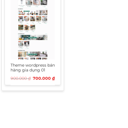
Theme wordpress bán
hàng gia dụng 01
Giá
Giá
900.000
₫
700.000
₫
gốc
hiện
là:
tại
900.000 ₫.
là:
700.000 ₫.