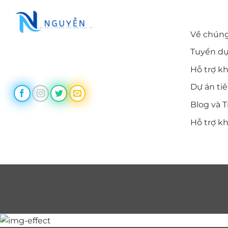
LIÊN KẾ
Về chúng
Tuyển d
Trùm Themes cung cấp themes
wordpress chất lượng, uy tín
Hỗ trợ k
Dự án ti
Blog và T
Hỗ trợ k