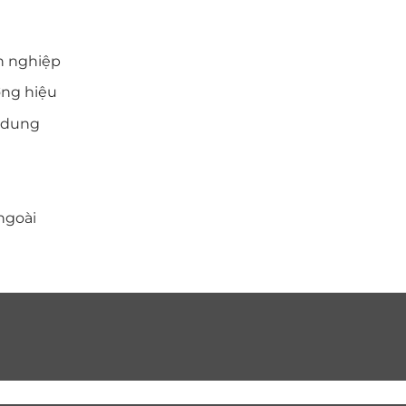
THÔNG TIN LIÊN HỆ
n nghiệp
Nông Trang - Việt Trì - Phú Thọ
ơng hiệu
0986.999.300
i dung
nam3586pto@gmail.com
ngoài