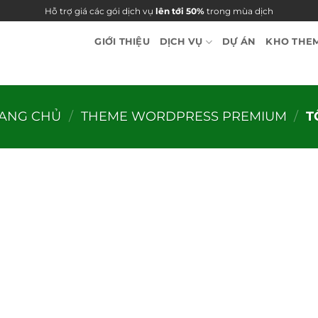
Hỗ trợ giá các gói dịch vụ
lên tới 50%
trong mùa dịch
GIỚI THIỆU
DỊCH VỤ
DỰ ÁN
KHO THE
ANG CHỦ
/
THEME WORDPRESS PREMIUM
/
T