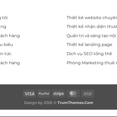
T NHANH
DỊCH VỤ CỦA DIWE
 tôi
Thiết kế website chuyê
ụng
Thiết kế nhận diện thư
hách hàng
Quản trị và sáng tạo nộ
êu biểu
Thiết kế landing page
in tức
Dịch vụ SEO tổng thể
hách hàng
Phòng Marketing thuê 
Visa
PayPal
Stripe
MasterCard
Cash
On
Design by 2026 ©
TrumThemes.Com
Delivery