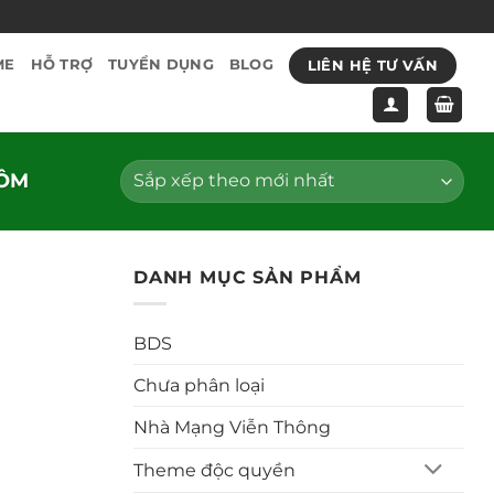
LIÊN HỆ TƯ VẤN
ME
HỖ TRỢ
TUYỂN DỤNG
BLOG
ÔM
DANH MỤC SẢN PHẨM
BDS
Chưa phân loại
Nhà Mạng Viễn Thông
Theme độc quyền