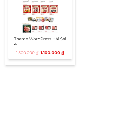
Theme WordPress Hải Sải
4
Giá
Giá
1.500.000
₫
1.100.000
₫
gốc
hiện
là:
tại
1.500.000 ₫.
là:
1.100.000 ₫.