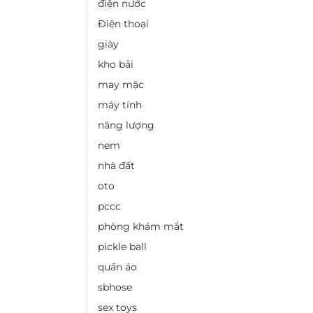
điện nước
Điện thoại
giày
kho bải
may mặc
máy tính
năng lượng
nem
nhà đất
oto
pccc
phòng khám mắt
pickle ball
quần áo
sbhose
sex toys