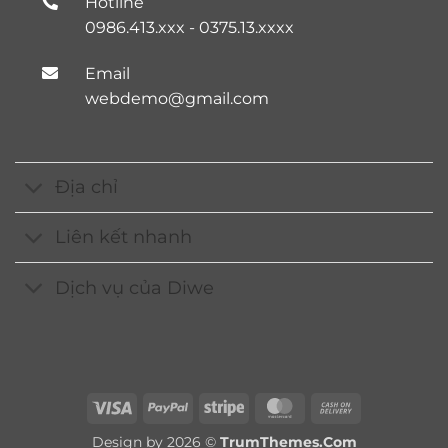
Hotline
0986.413.xxx - 0375.13.xxxx
Email
webdemo@gmail.com
Địa chỉ
Liên kết nhanh
Dịch vụ của Diwe
Visa
PayPal
Stripe
MasterCard
Cash
On
Design by 2026 ©
TrumThemes.Com