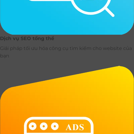
Dịch vụ SEO tổng thể
Giải pháp tối ưu hóa công cụ tìm kiếm cho website của
bạn