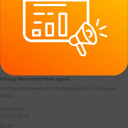
Phòng Marketing thuê ngoài
Sở hữu đội Marketing mà không phải tốn công xây
dựng
Danh mục
Về chúng tôi
Dự án