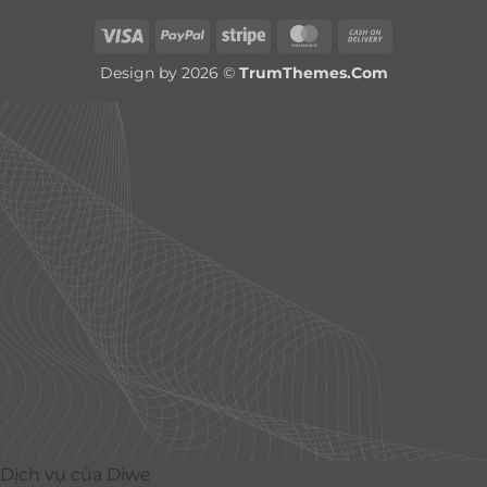
Visa
PayPal
Stripe
MasterCard
Cash
On
Design by 2026 ©
TrumThemes.Com
Delivery
Dịch vụ của Diwe