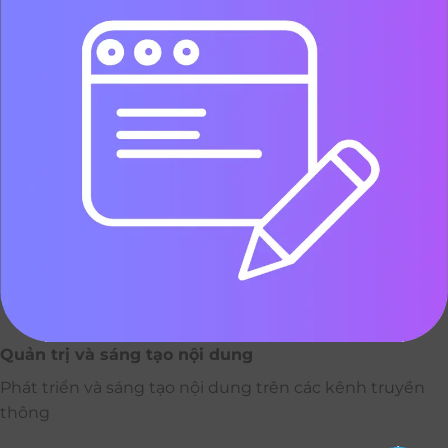
Quản trị và sáng tạo nội dung
Phát triển và sáng tạo nội dung trên các kênh truyền
thông