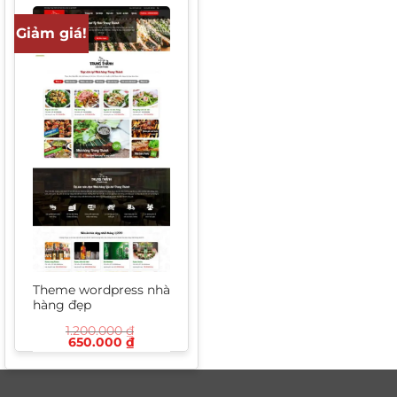
Giảm giá!
Theme wordpress nhà
hàng đẹp
1.200.000
₫
Giá
Giá
650.000
₫
gốc
hiện
là:
tại
1.200.000 ₫.
là:
650.000 ₫.