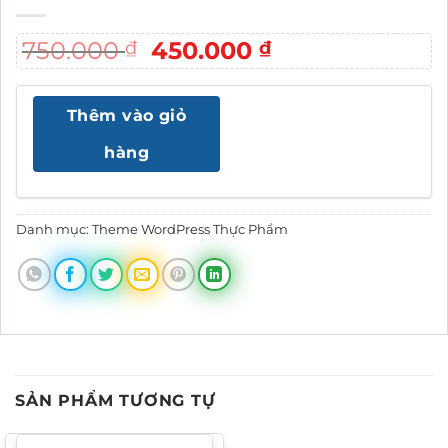
Giá
Giá
750.000
450.000
₫
₫
gốc
hiện
là:
tại
Thêm vào giỏ
750.000 ₫.
là:
450.000 ₫.
hàng
Danh mục:
Theme WordPress Thực Phẩm
SẢN PHẨM TƯƠNG TỰ