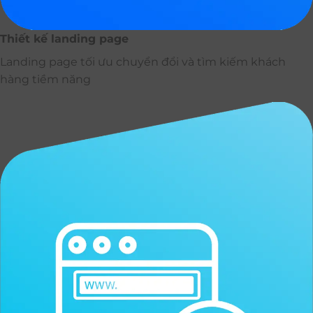
Thiết kế landing page
Landing page tối ưu chuyển đổi và tìm kiếm khách
hàng tiềm năng