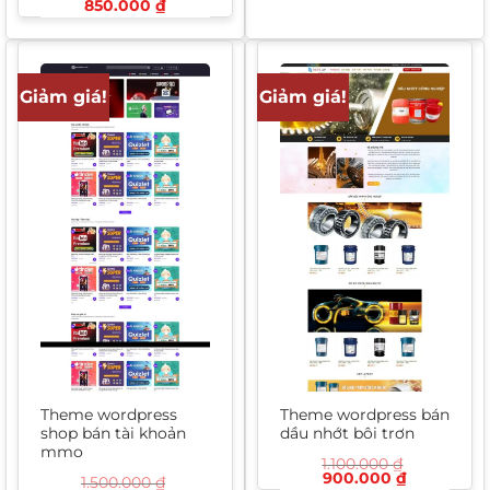
Giá
Giá
850.000
₫
1.000.000 ₫.
là:
gốc
hiện
850.000 ₫
là:
tại
1.400.000 ₫.
là:
850.000 ₫.
Giảm giá!
Giảm giá!
Theme wordpress
Theme wordpress bán
shop bán tài khoản
dầu nhớt bôi trơn
mmo
1.100.000
₫
Giá
Giá
900.000
₫
1.500.000
₫