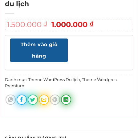
du lịch
Giá
Giá
1.500.000
1.000.000
₫
₫
gốc
hiện
là:
tại
Thêm vào giỏ
1.500.000 ₫.
là:
1.000.000 ₫
hàng
Danh mục:
Theme WordPress Du lịch
,
Theme Wordpress
Premium