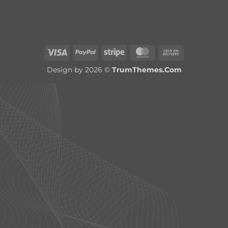
Visa
PayPal
Stripe
MasterCard
Cash
On
Design by 2026 ©
TrumThemes.Com
Delivery