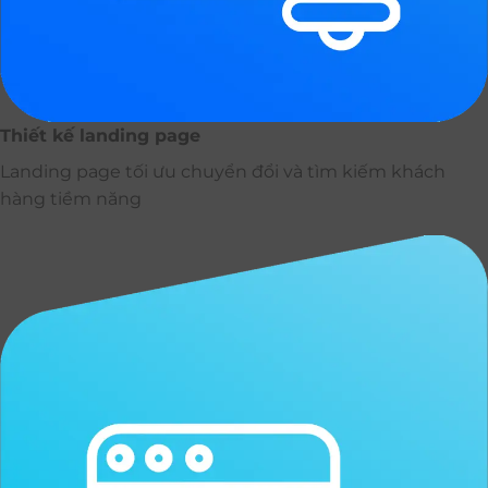
Thiết kế landing page
Landing page tối ưu chuyển đổi và tìm kiếm khách
hàng tiềm năng