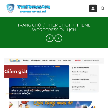
Bỏ
qua
nội
dung
TRANG CHỦ
/
THEME HOT
/
THEME
WORDPRESS DU LỊCH
Giảm giá!