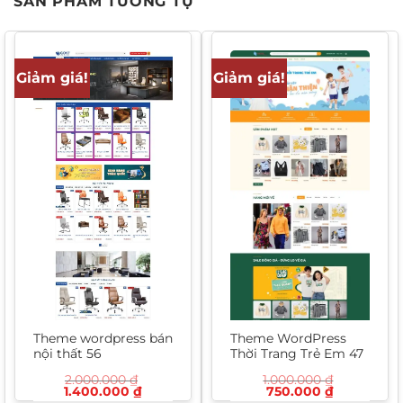
SẢN PHẨM TƯƠNG TỰ
Giảm giá!
Giảm giá!
Theme wordpress bán
Theme WordPress
nội thất 56
Thời Trang Trẻ Em 47
2.000.000
₫
1.000.000
₫
Giá
Giá
Giá
Giá
1.400.000
₫
750.000
₫
gốc
hiện
gốc
hiện