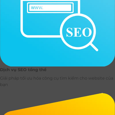
Dịch vụ SEO tổng thể
Giải pháp tối ưu hóa công cụ tìm kiếm cho website của
bạn