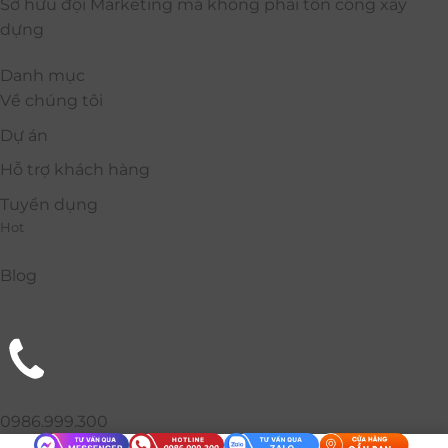
Sở hữu đội Marketing mà không phải tốn công xây
dựng
Danh mục
Về chúng tôi
Dự án
Hỗ trợ khách hàng
Tuyển dụng
Hot
Blog
0986.999.300