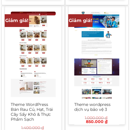
là:
tại
là:
tại
2.000.000 ₫.
là:
1.000.000 ₫.
là:
1.400.000 ₫.
750.000 ₫
Giảm giá!
Giảm giá!
Theme WordPress
Theme wordpress
Bán Rau Củ, Hạt, Trái
dịch vụ bảo vệ 3
Cây Sấy Khô & Thực
1.000.000
₫
Phẩm Sạch
Giá
Giá
850.000
₫
gốc
hiện
1.400.000
₫
là:
tại