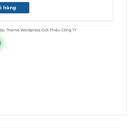
:
tại
ỏ hàng
500.000 ₫.
là:
800.000 ₫.
ệp
,
Theme Wordpress Giới Thiệu Công TY