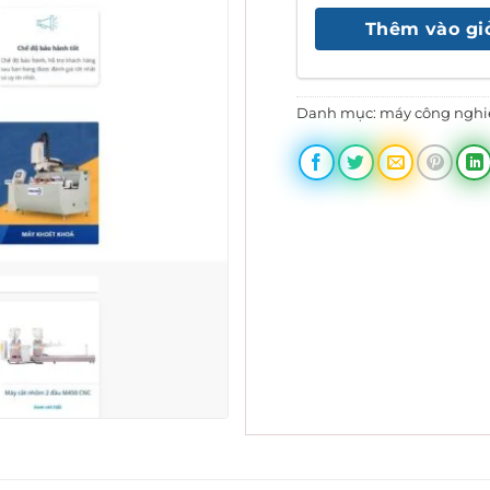
là
Thêm vào gi
1.
Danh mục:
máy công nghi