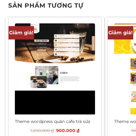
SẢN PHẨM TƯƠNG TỰ
Giảm giá!
Giảm giá!
Theme wordpress quán cafe trà sửa
Theme wo
Giá
Giá
1.200.000
₫
900.000
₫
9
gốc
hiện