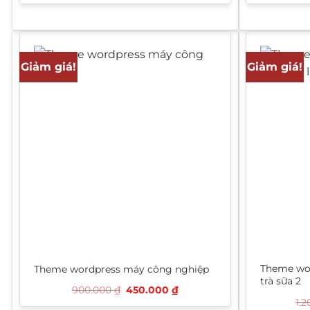
là:
tại
1.200.000 ₫.
là:
900.000 ₫.
Giảm giá!
Giảm giá!
Theme wor
Theme wordpress máy công nghiệp
trà sữa 2
Giá
Giá
900.000
₫
450.000
₫
gốc
hiện
1.
là:
tại