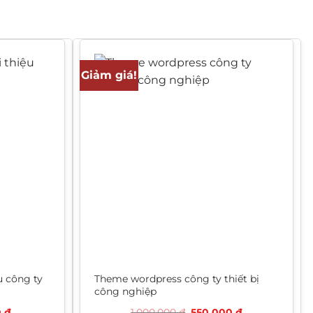
Giảm giá!
u công ty
Theme wordpress công ty thiết bị
công nghiệp
Giá
Giá
Giá
0
₫
1.000.000
₫
550.000
₫