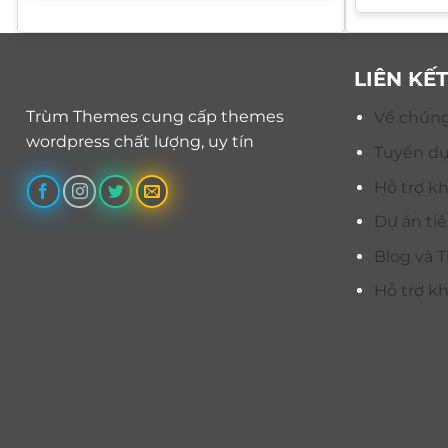
900.000 ₫.
là:
450.000 ₫.
LIÊN KẾ
Trùm Themes cung cấp themes
Về chúng
wordpress chất lượng, uy tín
Tuyển d
Hỗ trợ k
Dự án ti
Blog và T
Hỗ trợ k