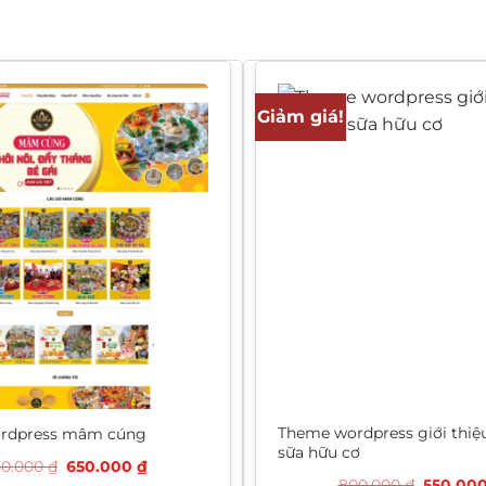
Giảm giá!
Theme wordpress giới thiệ
rdpress mâm cúng
sữa hữu cơ
Giá
Giá
50.000
₫
650.000
₫
gốc
hiện
Giá
800.000
₫
550.00