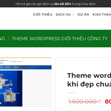
Hỗ trợ giá các gói dịch vụ
lên tới 50%
trong mùa dịch
GIỚI THIỆU
DỊCH VỤ
DỰ ÁN
KHO THE
NG
/
THEME WORDPRESS GIỚI THIỆU CÔNG TY
Theme wordp
khí đẹp chu
G
1.500.000
8
₫
g