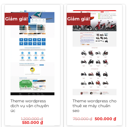
Giảm giá!
Giảm giá!
Theme wordpress
Theme wordpress cho
dịch vụ vận chuyển
thuê xe máy chuẩn
úc
seo
Giá
Giá
1.200.000
₫
750.000
₫
500.000
₫
Giá
Giá
gốc
hiện
550.000
₫
gốc
hiện
là:
tại