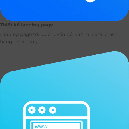
Thiết kế landing page
Landing page tối ưu chuyển đổi và tìm kiếm khách
hàng tiềm năng