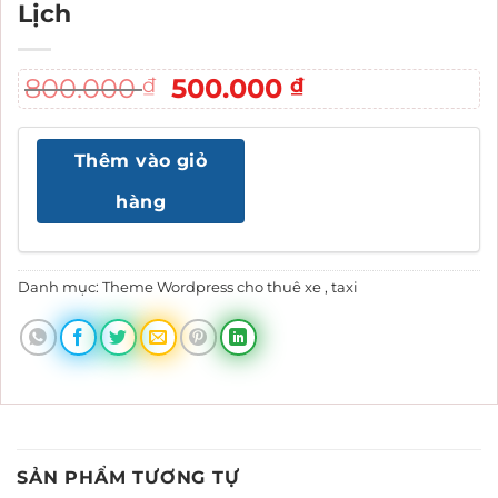
Lịch
Giá
Giá
800.000
500.000
₫
₫
gốc
hiện
là:
tại
Thêm vào giỏ
800.000 ₫.
là:
500.000 ₫.
hàng
Danh mục:
Theme Wordpress cho thuê xe , taxi
SẢN PHẨM TƯƠNG TỰ