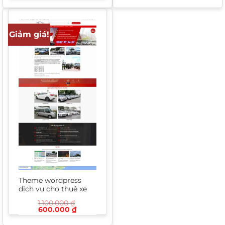
450.
là:
tại
1.000.000 ₫.
là:
650.000 ₫.
Giảm giá!
Theme wordpress
dịch vụ cho thuê xe
1.100.000
₫
Giá
Giá
600.000
₫
gốc
hiện
là:
tại