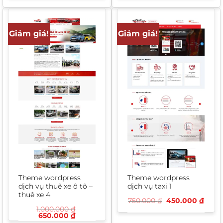
là:
tại
750.000 ₫.
là:
1.200.000 ₫.
là:
500.
550.000 ₫.
Giảm giá!
Giảm giá!
Theme wordpress
Theme wordpress
dịch vụ thuê xe ô tô –
dịch vụ taxi 1
thuê xe 4
Giá
Giá
750.000
₫
450.000
₫
gốc
hiện
1.000.000
₫
là:
tại
Giá
Giá
650.000
₫
750.000 ₫.
là:
gốc
hiện