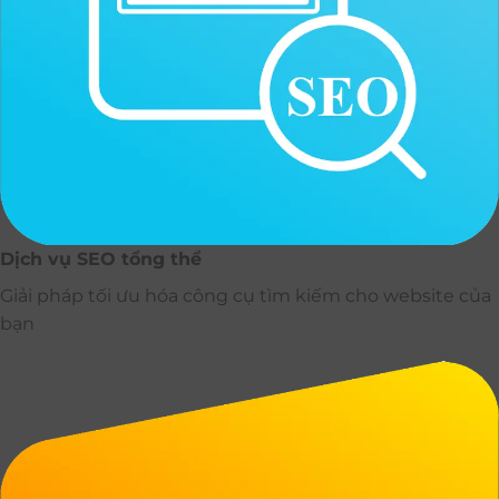
Dịch vụ SEO tổng thể
Giải pháp tối ưu hóa công cụ tìm kiếm cho website của
bạn