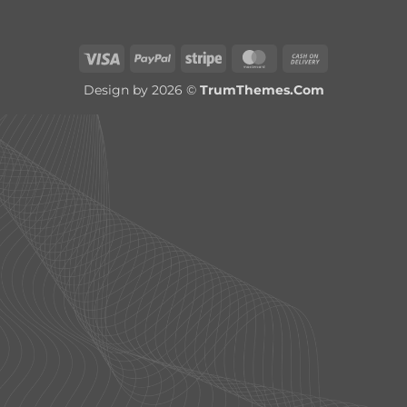
Visa
PayPal
Stripe
MasterCard
Cash
On
Design by 2026 ©
TrumThemes.Com
Delivery