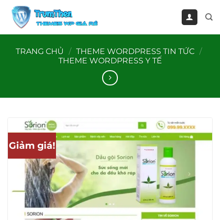
Bỏ
qua
nội
dung
TRANG CHỦ
/
THEME WORDPRESS TIN TỨC
/
THEME WORDPRESS Y TẾ
Giảm giá!