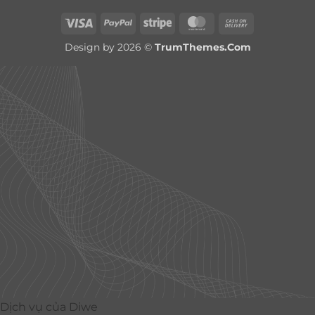
Visa
PayPal
Stripe
MasterCard
Cash
On
Design by 2026 ©
TrumThemes.Com
Delivery
Dịch vụ của Diwe