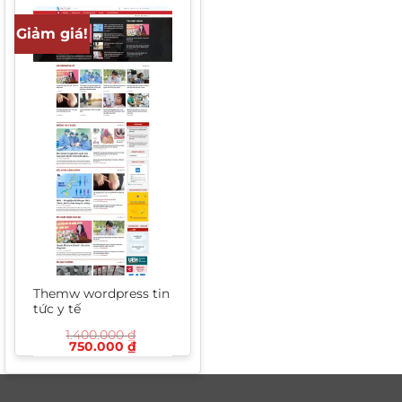
Giảm giá!
Themw wordpress tin
tức y tế
1.400.000
₫
Giá
Giá
750.000
₫
gốc
hiện
là:
tại
1.400.000 ₫.
là:
750.000 ₫.