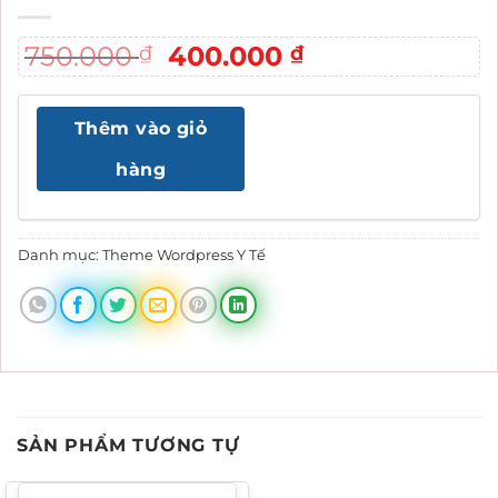
Giá
Giá
750.000
400.000
₫
₫
gốc
hiện
là:
tại
Thêm vào giỏ
750.000 ₫.
là:
400.000 ₫.
hàng
Danh mục:
Theme Wordpress Y Tế
SẢN PHẨM TƯƠNG TỰ