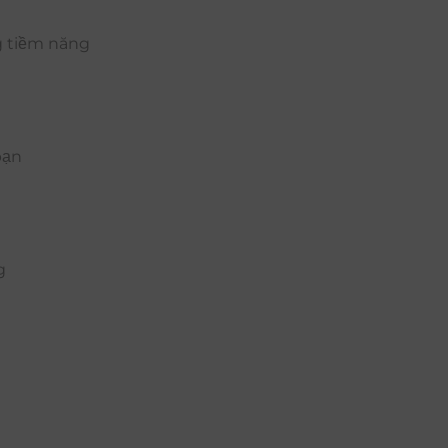
g tiềm năng
bạn
g