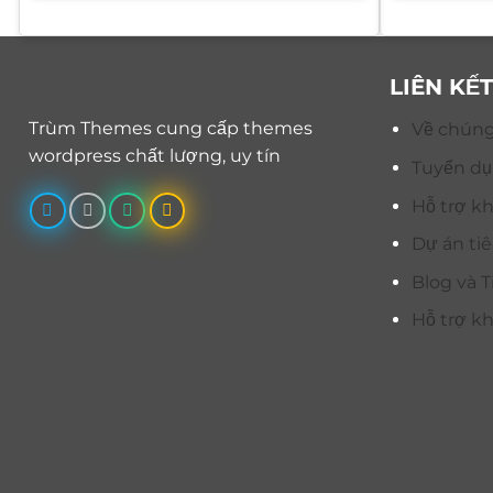
1.300.000 ₫.
là:
600.000 ₫.
LIÊN KẾ
Trùm Themes cung cấp themes
Về chúng
wordpress chất lượng, uy tín
Tuyển d
Hỗ trợ k
Dự án ti
Blog và T
Hỗ trợ k