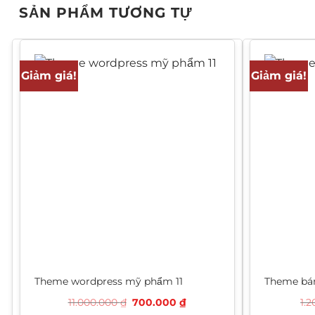
SẢN PHẨM TƯƠNG TỰ
Giảm giá!
Giảm giá!
Theme wordpress mỹ phẩm 11
Theme bán
Giá
Giá
11.000.000
₫
700.000
₫
1.
gốc
hiện