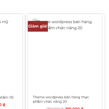
Giảm giá!
Theme wordpress bán hàng thực
phẩm 05
phẩm chức năng 20
Giá
00
₫
hiện
Giá
Giá
750.000
₫
350.000
₫