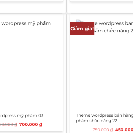
là:
tại
là:
1.200.000 ₫.
là:
1.000.0
700.000 ₫.
Giảm giá!
Theme wordpress bán hàng
rdpress mỹ phẩm 03
phẩm chức năng 22
Giá
Giá
000.000
₫
700.000
₫
gốc
hiện
Giá
750.000
₫
450.00
là:
tại