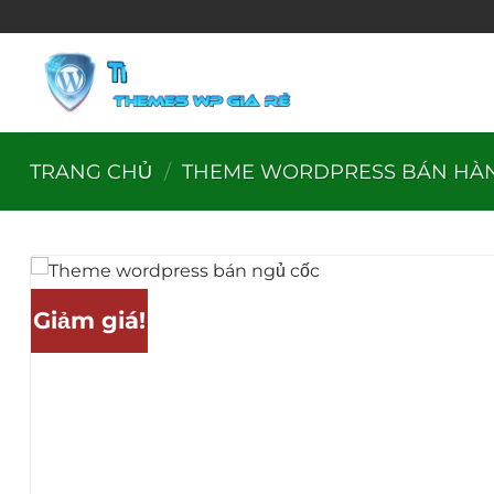
Bỏ
qua
nội
dung
TRANG CHỦ
/
THEME WORDPRESS BÁN HÀ
Giảm giá!