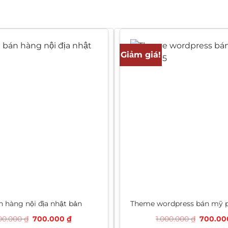
Giảm giá!
 hàng nội địa nhật bản
Theme wordpress bán mỹ 
Giá
Giá
Giá
200.000
₫
700.000
₫
1.000.000
₫
700.0
gốc
hiện
gốc