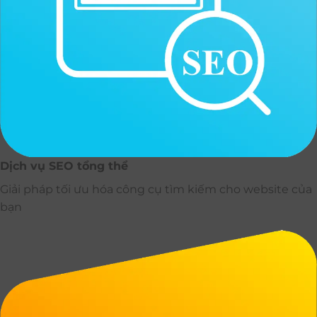
Dịch vụ SEO tổng thể
Giải pháp tối ưu hóa công cụ tìm kiếm cho website của
bạn