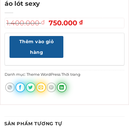
áo lót sexy
Giá
Giá
1.400.000
750.000
₫
₫
gốc
hiện
là:
tại
Thêm vào giỏ
1.400.000 ₫.
là:
750.000 ₫.
hàng
Danh mục:
Theme WordPress Thời trang
SẢN PHẨM TƯƠNG TỰ