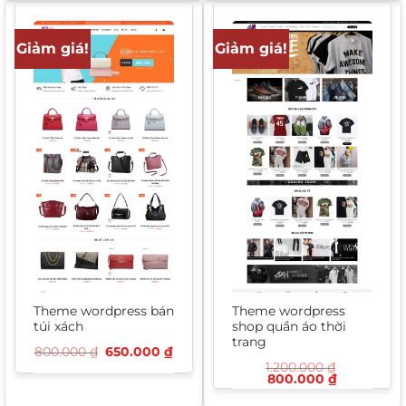
1.400.000 ₫.
là:
1.200.000 ₫.
là:
750.000 ₫.
550.000 ₫.
Giảm giá!
Giảm giá!
Theme wordpress bán
Theme wordpress
túi xách
shop quần áo thời
trang
Giá
Giá
800.000
₫
650.000
₫
gốc
hiện
1.200.000
₫
là:
tại
Giá
Giá
800.000
₫
800.000 ₫.
là:
gốc
hiện
650.000 ₫.
là:
tại