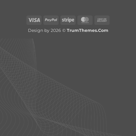
Visa
PayPal
Stripe
MasterCard
Cash
On
Design by 2026 ©
TrumThemes.Com
Delivery