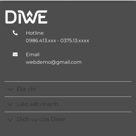
1.200.000 ₫.
là:
800.000 ₫
Hotline
0986.413.xxx - 0375.13.xxxx
Email
webdemo@gmail.com
Địa chỉ
Liên kết nhanh
Dịch vụ của Diwe