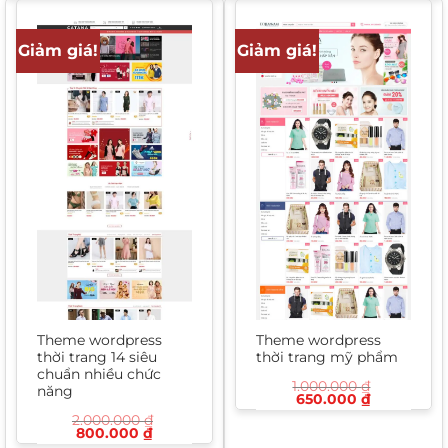
1.500.000 ₫.
là:
1.400.000 ₫.
là:
700.000 ₫.
750.000 ₫
Giảm giá!
Giảm giá!
Theme wordpress
Theme wordpress
thời trang 14 siêu
thời trang mỹ phẩm
chuẩn nhiều chức
1.000.000
₫
năng
Giá
Giá
650.000
₫
gốc
hiện
2.000.000
₫
là:
tại
Giá
Giá
800.000
₫
1.000.000 ₫.
là:
gốc
hiện