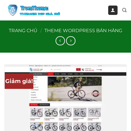
Bỏ
qua
nội
dung
TRANG CHỦ
/
THEME WORDPRESS BÁN HÀNG
Giảm giá!