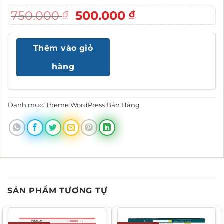
Giá
Giá
750.000
500.000
₫
₫
gốc
hiện
là:
tại
Thêm vào giỏ
750.000 ₫.
là:
500.000 ₫.
hàng
Danh mục:
Theme WordPress Bán Hàng
SẢN PHẨM TƯƠNG TỰ