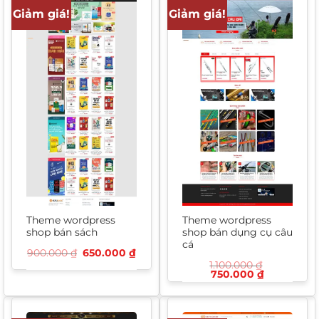
Giảm giá!
Giảm giá!
Theme wordpress
Theme wordpress
shop bán sách
shop bán dụng cụ câu
cá
Giá
Giá
900.000
₫
650.000
₫
gốc
hiện
1.100.000
₫
là:
tại
Giá
Giá
750.000
₫
900.000 ₫.
là:
gốc
hiện
650.000 ₫.
là:
tại
1.100.000 ₫.
là:
750.000 ₫