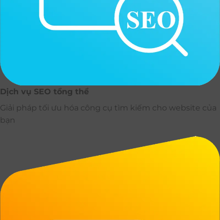
Dịch vụ SEO tổng thể
Giải pháp tối ưu hóa công cụ tìm kiếm cho website của
bạn