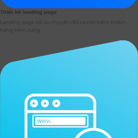
Thiết kế landing page
Landing page tối ưu chuyển đổi và tìm kiếm khách
hàng tiềm năng