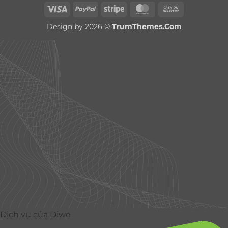
Visa
PayPal
Stripe
MasterCard
Cash
On
Design by 2026 ©
TrumThemes.Com
Delivery
Dịch vụ của Diwe