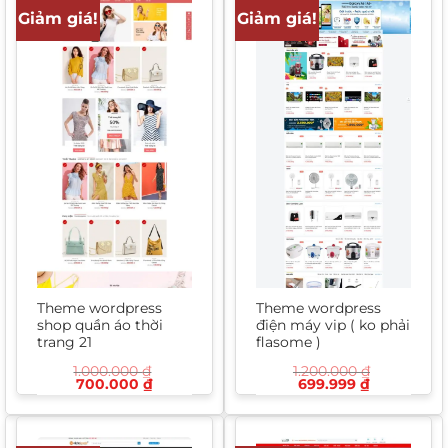
Giảm giá!
Giảm giá!
Theme wordpress
Theme wordpress
shop quần áo thời
điện máy vip ( ko phải
trang 21
flasome )
1.000.000
₫
1.200.000
₫
Giá
Giá
Giá
Giá
700.000
₫
699.999
₫
gốc
hiện
gốc
hiện
là:
tại
là:
tại
1.000.000 ₫.
là:
1.200.000 ₫.
là:
700.000 ₫.
699.999 ₫.