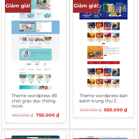
Giảm giá!
Giảm giá!
Theme wordpress đồ
Theme wordpress bán
chơi giáo dục thông
bánh trung thu 2
minh
Giá
Giá
900.000
₫
650.000
₫
gốc
hiện
Giá
Giá
950.000
₫
750.000
₫
là:
tại
gốc
hiện
900.000 ₫.
là:
là:
tại
650.
950.000 ₫.
là:
750.000 ₫.