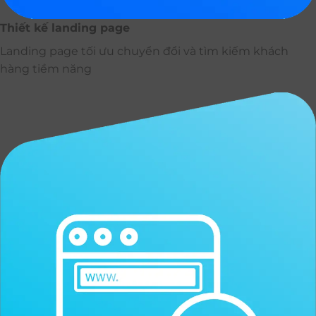
Thiết kế landing page
Landing page tối ưu chuyển đổi và tìm kiếm khách
hàng tiềm năng