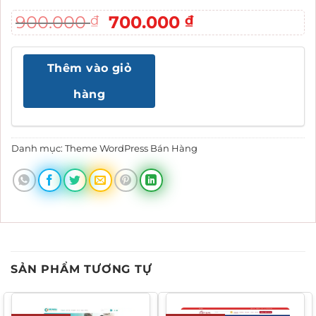
Giá
Giá
900.000
700.000
₫
₫
gốc
hiện
là:
tại
Thêm vào giỏ
900.000 ₫.
là:
700.000 ₫.
hàng
Danh mục:
Theme WordPress Bán Hàng
SẢN PHẨM TƯƠNG TỰ