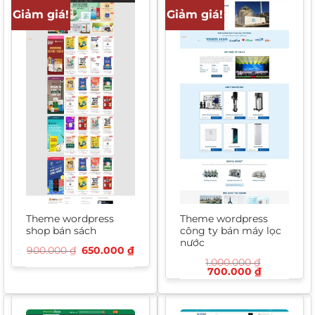
Giảm giá!
Giảm giá!
Theme wordpress
Theme wordpress
shop bán sách
công ty bán máy lọc
nước
Giá
Giá
900.000
₫
650.000
₫
gốc
hiện
1.000.000
₫
là:
tại
Giá
Giá
700.000
₫
900.000 ₫.
là:
gốc
hiện
650.000 ₫.
là:
tại
1.000.000 ₫.
là:
700.000 ₫