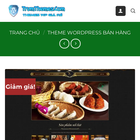
Bỏ
qua
nội
dung
TRANG CHỦ
/
THEME WORDPRESS BÁN HÀNG
Giảm giá!