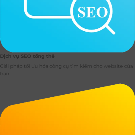
Dịch vụ SEO tổng thể
Giải pháp tối ưu hóa công cụ tìm kiếm cho website của
bạn