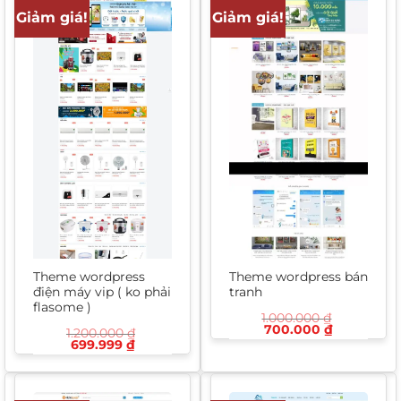
Giảm giá!
Giảm giá!
Theme wordpress
Theme wordpress bán
điện máy vip ( ko phải
tranh
flasome )
1.000.000
₫
Giá
Giá
700.000
₫
1.200.000
₫
gốc
hiện
Giá
Giá
699.999
₫
là:
tại
gốc
hiện
1.000.000 ₫.
là:
là:
tại
700.000 ₫
1.200.000 ₫.
là:
699.999 ₫.