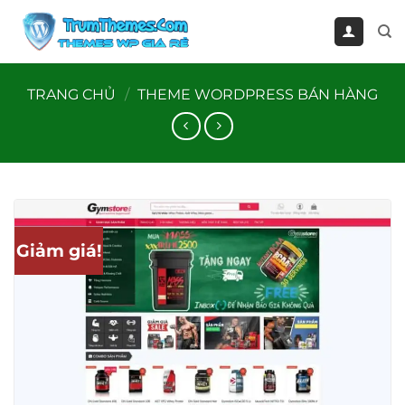
Bỏ
qua
nội
dung
TRANG CHỦ
/
THEME WORDPRESS BÁN HÀNG
Giảm giá!