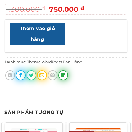
Giá
Giá
1.300.000
750.000
₫
₫
gốc
hiện
là:
tại
Thêm vào giỏ
1.300.000 ₫.
là:
750.000 ₫.
hàng
Danh mục:
Theme WordPress Bán Hàng
SẢN PHẨM TƯƠNG TỰ