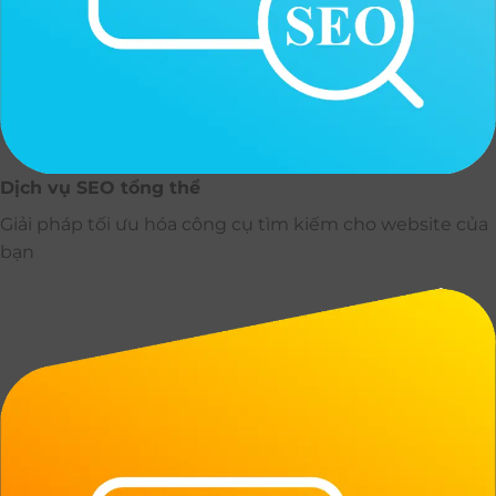
Dịch vụ SEO tổng thể
Giải pháp tối ưu hóa công cụ tìm kiếm cho website của
bạn