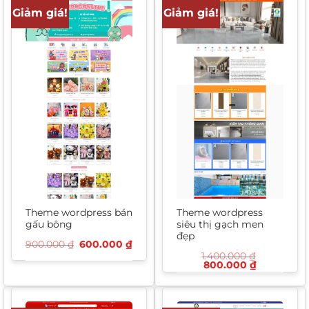
Giảm giá!
Giảm giá!
Theme wordpress bán
Theme wordpress
gấu bông
siêu thị gạch men
đẹp
Giá
Giá
900.000
₫
600.000
₫
gốc
hiện
1.400.000
₫
là:
tại
Giá
Giá
800.000
₫
900.000 ₫.
là:
gốc
hiện
600.000 ₫.
là:
tại
1.400.000 ₫.
là:
800.000 ₫