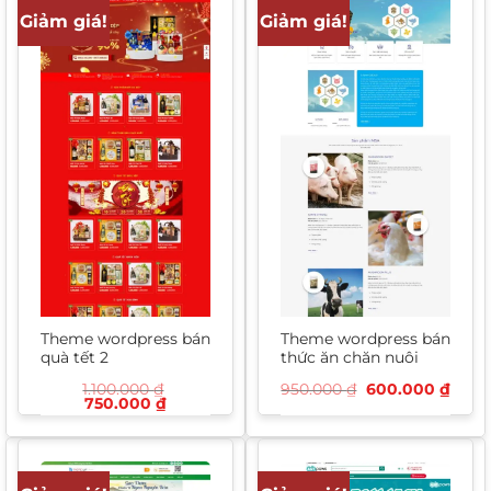
Giảm giá!
Giảm giá!
Theme wordpress bán
Theme wordpress bán
quà tết 2
thức ăn chăn nuôi
Giá
Giá
1.100.000
₫
950.000
₫
600.000
₫
Giá
Giá
gốc
hiện
750.000
₫
gốc
hiện
là:
tại
là:
tại
950.000 ₫.
là:
1.100.000 ₫.
là:
600.
750.000 ₫.