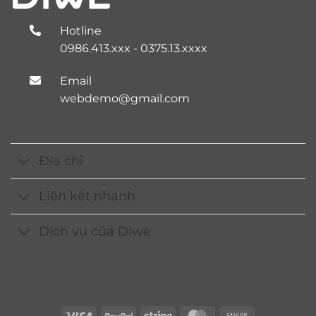
Hotline
0986.413.xxx - 0375.13.xxxx
Email
webdemo@gmail.com
Địa chỉ
Liên kết nhanh
Dịch vụ của Diwe
Visa
PayPal
Stripe
MasterCard
Cash