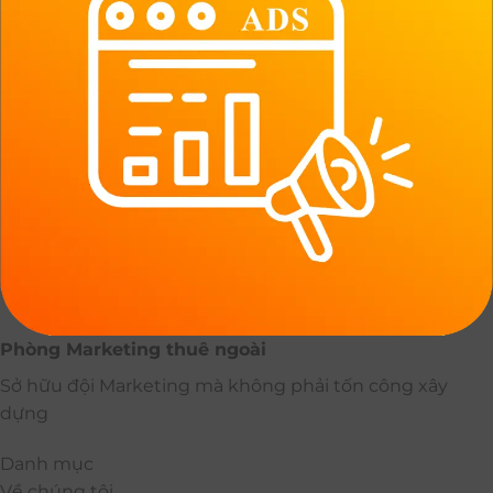
Phòng Marketing thuê ngoài
Sở hữu đội Marketing mà không phải tốn công xây
dựng
Danh mục
Về chúng tôi