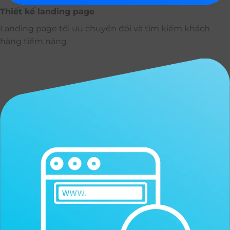
Thiết kế landing page
Landing page tối ưu chuyển đổi và tìm kiếm khách
hàng tiềm năng