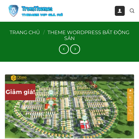
Bỏ
qua
nội
dung
TRANG CHỦ
/
THEME WORDPRESS BẤT ĐỘNG
SẢN
Giảm giá!