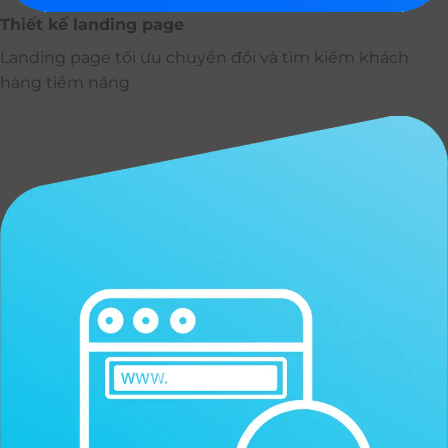
Thiết kế landing page
Landing page tối ưu chuyển đổi và tìm kiếm khách
hàng tiềm năng