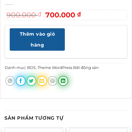
Giá
Giá
900.000
700.000
₫
₫
gốc
hiện
là:
tại
Thêm vào giỏ
900.000 ₫.
là:
700.000 ₫.
hàng
Danh mục:
BDS
,
Theme WordPress Bất động sản
SẢN PHẨM TƯƠNG TỰ