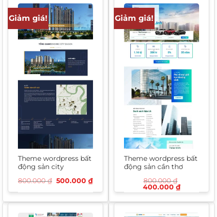
Giảm giá!
Giảm giá!
Theme wordpress bất
Theme wordpress bất
động sản city
động sản cần thơ
Giá
Giá
800.000
₫
500.000
₫
800.000
₫
gốc
hiện
Giá
Giá
400.000
₫
là:
tại
gốc
hiện
800.000 ₫.
là:
là:
tại
500.000 ₫.
800.000 ₫.
là:
400.000 ₫