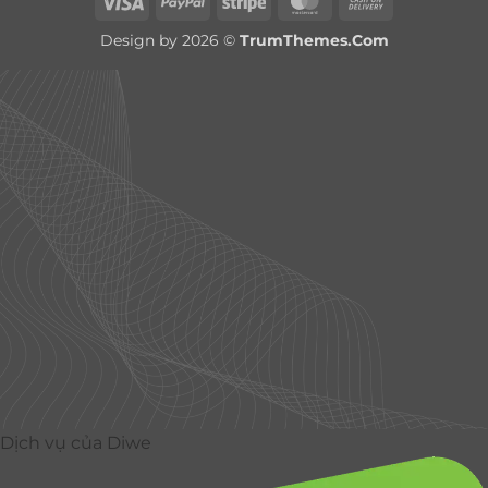
Visa
PayPal
Stripe
MasterCard
Cash
On
Design by 2026 ©
TrumThemes.Com
Delivery
Dịch vụ của Diwe