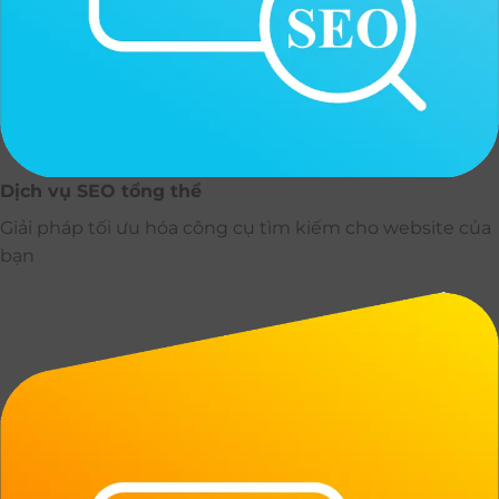
Dịch vụ SEO tổng thể
Giải pháp tối ưu hóa công cụ tìm kiếm cho website của
bạn