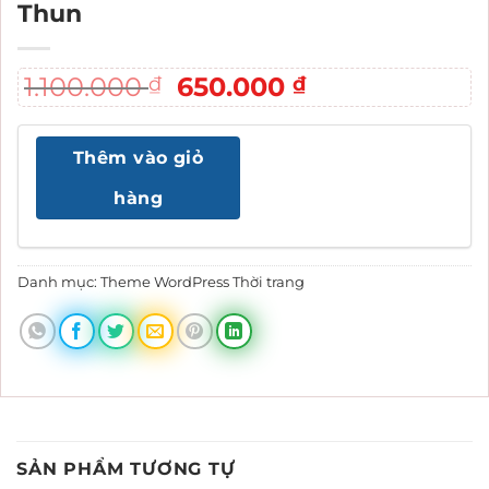
Thun
Giá
Giá
1.100.000
650.000
₫
₫
gốc
hiện
là:
tại
Thêm vào giỏ
1.100.000 ₫.
là:
650.000 ₫.
hàng
Danh mục:
Theme WordPress Thời trang
SẢN PHẨM TƯƠNG TỰ