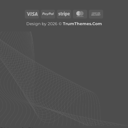
Visa
PayPal
Stripe
MasterCard
Cash
On
Design by 2026 ©
TrumThemes.Com
Delivery