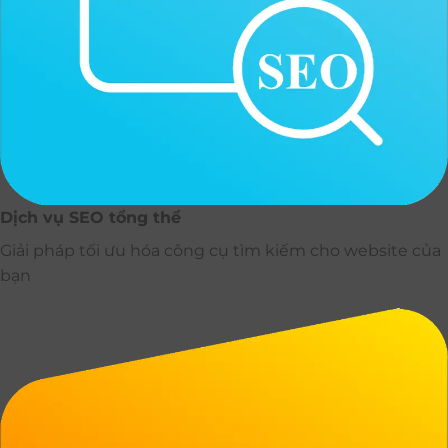
Dịch vụ SEO tổng thể
Giải pháp tối ưu hóa công cụ tìm kiếm cho website của
bạn