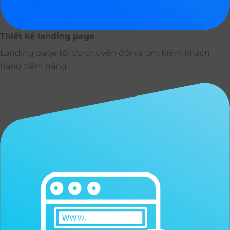
Thiết kế landing page
Landing page tối ưu chuyển đổi và tìm kiếm khách
hàng tiềm năng