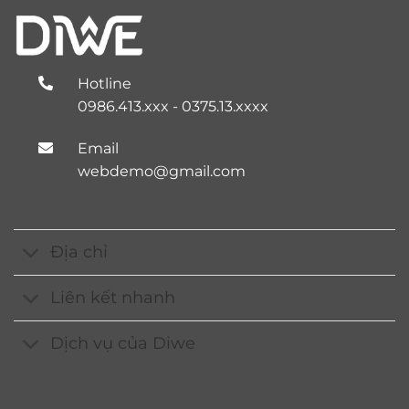
700.000 ₫.
900.000 ₫
Hotline
0986.413.xxx - 0375.13.xxxx
Email
webdemo@gmail.com
Địa chỉ
Liên kết nhanh
Dịch vụ của Diwe