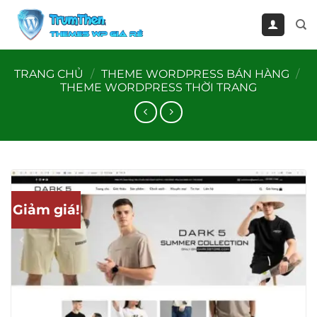
Bỏ
qua
nội
dung
TRANG CHỦ
/
THEME WORDPRESS BÁN HÀNG
/
THEME WORDPRESS THỜI TRANG
Giảm giá!