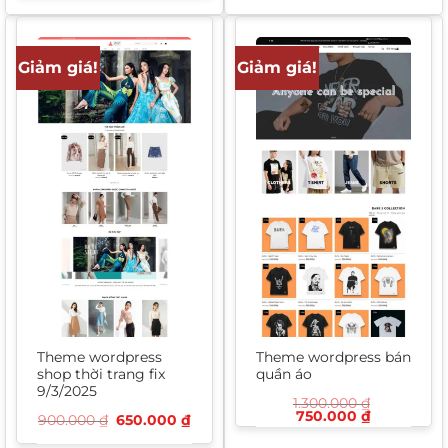
1.000.000 ₫.
là:
850.000 ₫.
là:
650.000 ₫
600.000 ₫.
Giảm giá!
Giảm giá!
Theme wordpress
Theme wordpress bán
shop thời trang fix
quần áo
9/3/2025
1.300.000
₫
Giá
Giá
750.000
₫
Giá
Giá
900.000
₫
650.000
₫
gốc
hiện
gốc
hiện
là:
tại
là:
tại