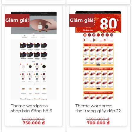
1.300.000 ₫.
là:
900.000 ₫.
là:
750.000 ₫
650.000 ₫.
Giảm giá!
Giảm giá!
Theme wordpress
Theme wordpress
shop bán đồng hồ 6
thời trang giày dép 22
1.400.000
₫
1.500.000
₫
Giá
Giá
Giá
Giá
750.000
₫
700.000
₫
gốc
hiện
gốc
hiện
là:
tại
là:
tại