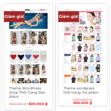
Giảm giá!
Giảm giá!
Theme WordPress
Theme wordpress
Shop Thời Trang Bán
thời trang mỹ phẩm
Bikini
1.000.000
₫
Giá
Giá
650.000
₫
Giá
Giá
850.000
₫
600.000
₫
gốc
hiện
gốc
hiện
là:
tại
là:
tại