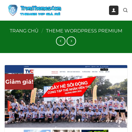
Bỏ
qua
nội
dung
TRANG CHỦ
/
THEME WORDPRESS PREMIUM
Giảm giá!