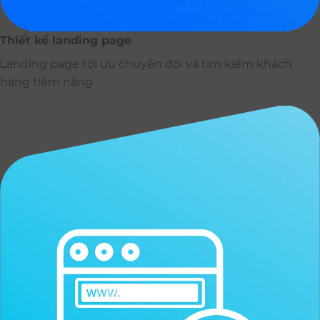
Thiết kế landing page
Landing page tối ưu chuyển đổi và tìm kiếm khách
hàng tiềm năng