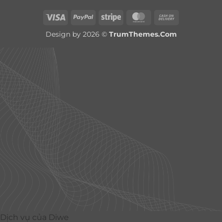
Visa
PayPal
Stripe
MasterCard
Cash
On
Design by 2026 ©
TrumThemes.Com
Delivery
Dịch vụ của Diwe