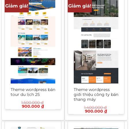
Giảm giá!
Giảm giá!
Theme wordpress bán
Theme wordpress
tour du lịch 25
giới thiệu công ty bán
thang máy
1.500.000
₫
Giá
Giá
900.000
₫
1.400.000
₫
gốc
hiện
Giá
Giá
900.000
₫
là:
tại
gốc
hiện
1.500.000 ₫.
là:
là:
tại
900.000 ₫.
1.400.000 ₫.
là:
900.000 ₫