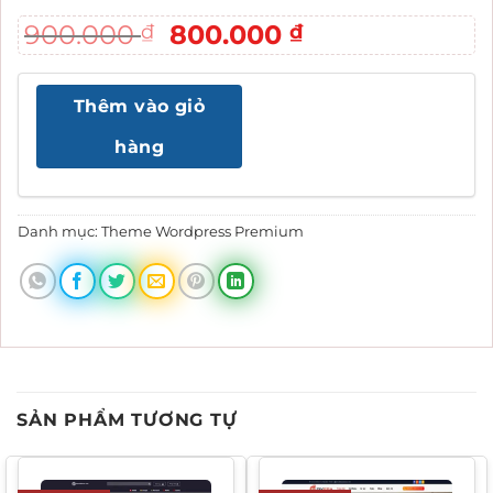
Giá
Giá
900.000
800.000
₫
₫
gốc
hiện
là:
tại
Thêm vào giỏ
900.000 ₫.
là:
800.000 ₫.
hàng
Danh mục:
Theme Wordpress Premium
SẢN PHẨM TƯƠNG TỰ