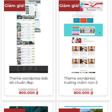
Giảm giá!
Giảm giá!
Theme wordpress bds
Theme wordpress
46 chuẩn đẹp
trường mầm non 2
1.200.000
₫
1.000.000
₫
Giá
Giá
Giá
Giá
800.000
₫
800.000
₫
gốc
hiện
gốc
hiện
là:
tại
là:
tại
1.200.000 ₫.
là:
1.000.000 ₫.
là:
800.000 ₫.
800.000 ₫