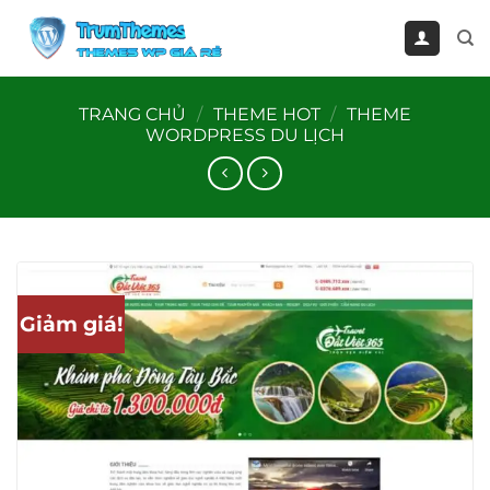
Bỏ
qua
nội
dung
TRANG CHỦ
/
THEME HOT
/
THEME
WORDPRESS DU LỊCH
Giảm giá!