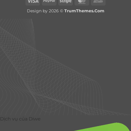
Visa
PayPal
Stripe
MasterCard
Cash
On
Design by 2026 ©
TrumThemes.Com
Delivery
Dịch vụ của Diwe