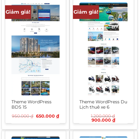
Giảm giá!
Giảm giá!
Theme WordPress
Theme WordPress Du
BDS 15
Lịch thuê xe 6
Giá
Giá
950.000
₫
650.000
₫
1.200.000
₫
gốc
hiện
Giá
Giá
900.000
₫
là:
tại
gốc
hiện
950.000 ₫.
là:
là:
tại
650.000 ₫.
1.200.000 ₫.
là:
900.000 ₫