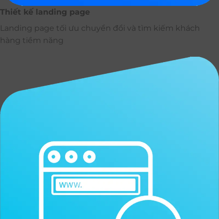
Thiết kế landing page
Landing page tối ưu chuyển đổi và tìm kiếm khách
hàng tiềm năng