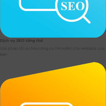
Dịch vụ SEO tổng thể
Giải pháp tối ưu hóa công cụ tìm kiếm cho website của
bạn