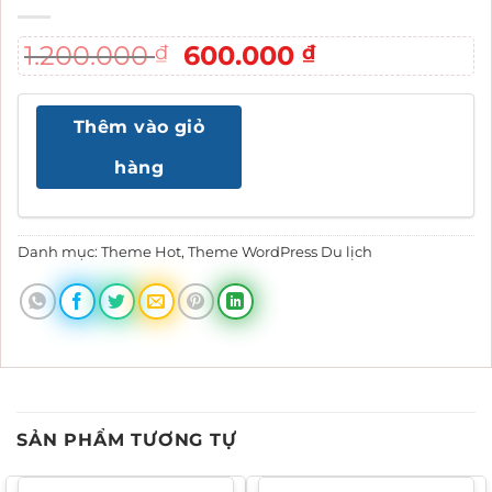
Giá
Giá
1.200.000
600.000
₫
₫
gốc
hiện
là:
tại
Thêm vào giỏ
1.200.000 ₫.
là:
600.000 ₫.
hàng
Danh mục:
Theme Hot
,
Theme WordPress Du lịch
SẢN PHẨM TƯƠNG TỰ