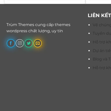
1.100.000 ₫.
là:
600.000 ₫.
LIÊN KẾ
Trùm Themes cung cấp themes
Về chúng
wordpress chất lượng, uy tín
Tuyển d
Hỗ trợ k
Dự án ti
Blog và T
Hỗ trợ k