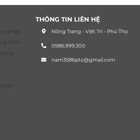
THÔNG TIN LIÊN HỆ
n nghiệp
Nông Trang - Việt Trì - Phú Thọ
ơng hiệu
0986.999.300
i dung
nam3586pto@gmail.com
ngoài