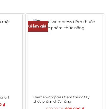
Giảm giá!
Theme wordpress tiệm thuốc tây
ong 1
,thực phẩm chức năng
Giá
00
₫
hiện
Giá
Giá
900.000
₫
600.000
₫