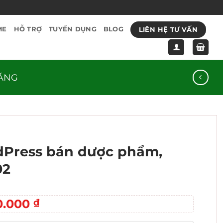
LIÊN HỆ TƯ VẤN
ME
HỖ TRỢ
TUYỂN DỤNG
BLOG
ĂNG
Press bán dược phẩm,
02
Giá
0.000
₫
c
hiện