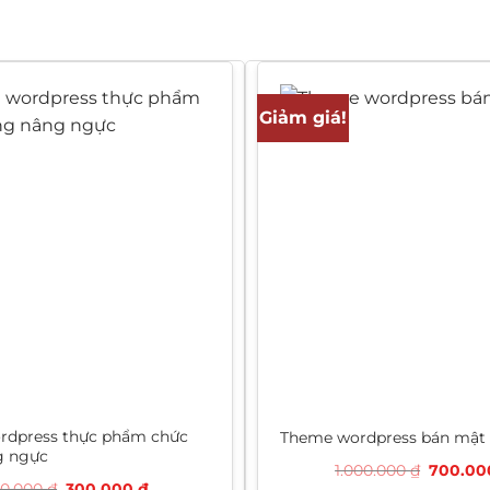
Giảm giá!
rdpress thực phẩm chức
Theme wordpress bán mật 
g ngực
Giá
1.000.000
₫
700.0
gốc
Giá
Giá
50.000
₫
300.000
₫