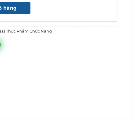
tại
ỏ hàng
.000 ₫.
là:
670.000 ₫.
ess Thực Phẩm Chức Năng