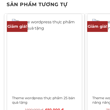
SẢN PHẨM TƯƠNG TỰ
Giảm giá!
Giảm giá!
Theme wordpress thực phẩm 25 bán
Theme wo
quà tặng
năng nân
Giá
Giá
1.100.000
₫
650.000
₫
7