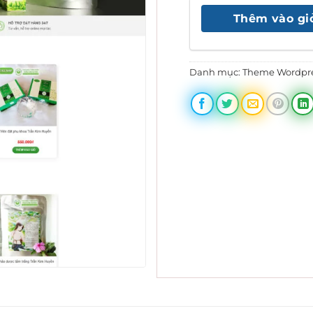
là:
Thêm vào gi
950
Danh mục:
Theme Wordpr