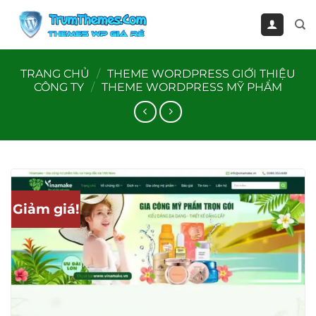
Bỏ
qua
nội
dung
TRANG CHỦ
/
THEME WORDPRESS GIỚI THIỆU
CÔNG TY
/
THEME WORDPRESS MỸ PHẨM
Giảm giá!