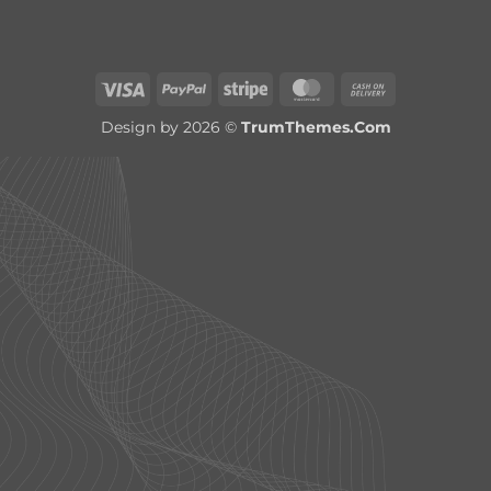
Visa
PayPal
Stripe
MasterCard
Cash
On
Design by 2026 ©
TrumThemes.Com
Delivery