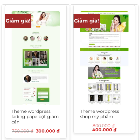
Giảm giá!
Giảm giá!
Theme wordpress
Theme wordpress
lading pape bột giảm
shop mỹ phẩm
cân
800.000
₫
Giá
Giá
400.000
₫
Giá
Giá
750.000
₫
300.000
₫
gốc
hiện
gốc
hiện
là:
tại
là:
tại