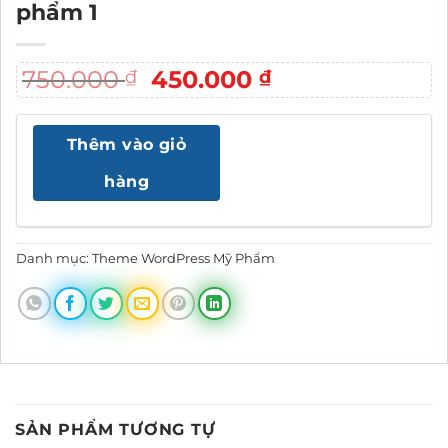
phẩm 1
Giá
Giá
750.000
450.000
₫
₫
gốc
hiện
là:
tại
Thêm vào giỏ
750.000 ₫.
là:
450.000 ₫.
hàng
Danh mục:
Theme WordPress Mỹ Phẩm
SẢN PHẨM TƯƠNG TỰ