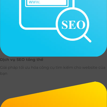
Dịch vụ SEO tổng thể
Giải pháp tối ưu hóa công cụ tìm kiếm cho website của
bạn