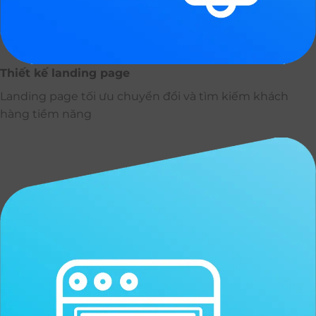
Thiết kế landing page
Landing page tối ưu chuyển đổi và tìm kiếm khách
hàng tiềm năng