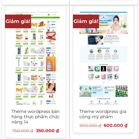
1.100.000 ₫.
là:
850.000 ₫.
là:
650.000 ₫.
450.
Giảm giá!
Giảm giá!
Theme wordpress bán
Theme wordpress gia
hàng thực phẩm chức
công mỹ phẩm
năng 14
Giá
Giá
900.000
₫
600.000
₫
gốc
hiện
Giá
Giá
750.000
₫
350.000
₫
là:
tại
gốc
hiện
900.000 ₫.
là:
là:
tại