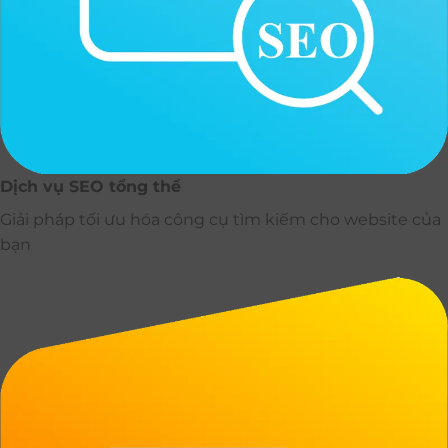
Dịch vụ SEO tổng thể
Giải pháp tối ưu hóa công cụ tìm kiếm cho website của
bạn