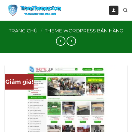
Bỏ
qua
nội
dung
TRANG CHỦ
/
THEME WORDPRESS BÁN HÀNG
Giảm giá!