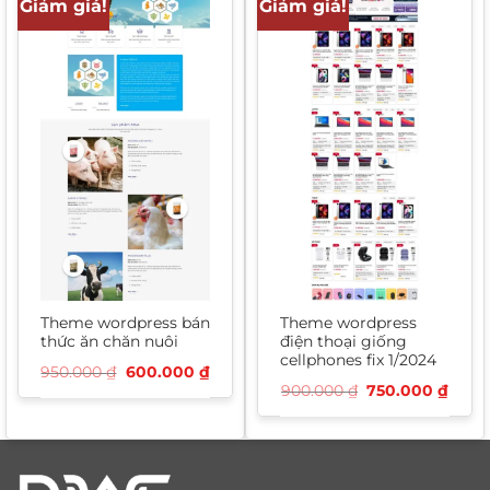
Giảm giá!
Giảm giá!
Theme wordpress bán
Theme wordpress
thức ăn chăn nuôi
điện thoại giống
cellphones fix 1/2024
Giá
Giá
950.000
₫
600.000
₫
gốc
hiện
Giá
Giá
900.000
₫
750.000
₫
là:
tại
gốc
hiện
950.000 ₫.
là:
là:
tại
600.000 ₫.
900.000 ₫.
là:
750.