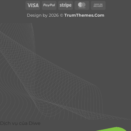
Visa
PayPal
Stripe
MasterCard
Cash
On
Design by 2026 ©
TrumThemes.Com
Delivery
Dịch vụ của Diwe