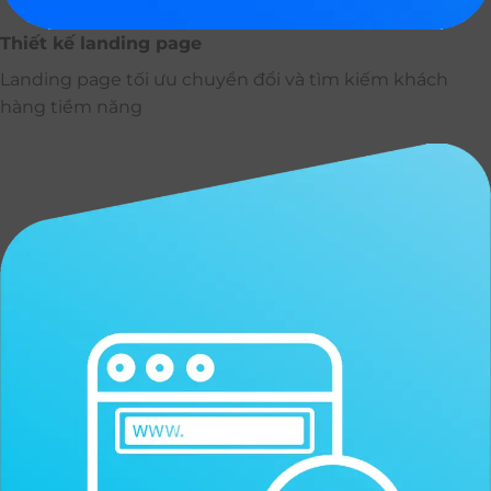
Thiết kế landing page
Landing page tối ưu chuyển đổi và tìm kiếm khách
hàng tiềm năng