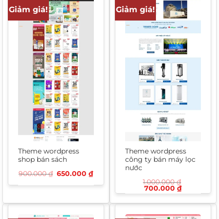
Giảm giá!
Giảm giá!
Theme wordpress
Theme wordpress
shop bán sách
công ty bán máy lọc
nước
Giá
Giá
900.000
₫
650.000
₫
gốc
hiện
1.000.000
₫
là:
tại
Giá
Giá
700.000
₫
900.000 ₫.
là:
gốc
hiện
650.000 ₫.
là:
tại
1.000.000 ₫.
là:
700.000 ₫