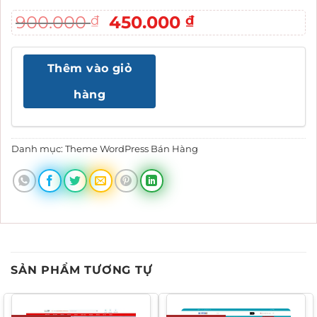
Giá
Giá
900.000
450.000
₫
₫
gốc
hiện
là:
tại
Thêm vào giỏ
900.000 ₫.
là:
450.000 ₫.
hàng
Danh mục:
Theme WordPress Bán Hàng
SẢN PHẨM TƯƠNG TỰ