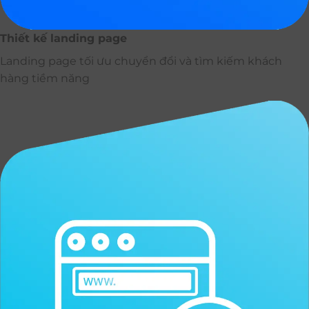
Thiết kế landing page
Landing page tối ưu chuyển đổi và tìm kiếm khách
hàng tiềm năng