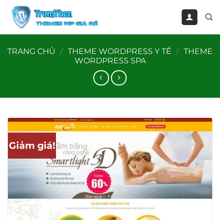
Bỏ
qua
nội
dung
TRANG CHỦ
/
THEME WORDPRESS Y TẾ
/
THEME
WORDPRESS SPA
Giảm giá!