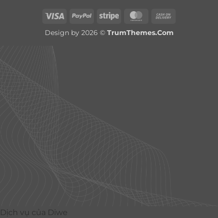
Visa
PayPal
Stripe
MasterCard
Cash
On
Design by 2026 ©
TrumThemes.Com
Delivery
Dịch vụ của Diwe