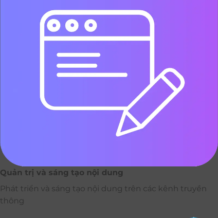
Quản trị và sáng tạo nội dung
Phát triển và sáng tạo nội dung trên các kênh truyền
thông