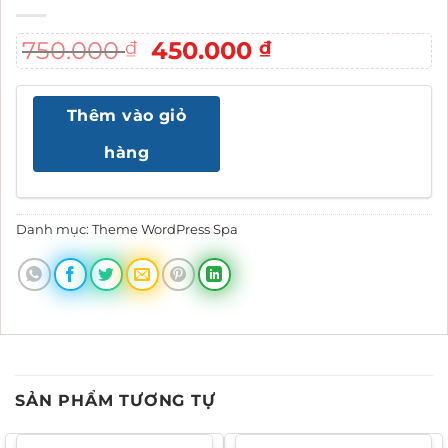
Giá
Giá
750.000
450.000
₫
₫
gốc
hiện
là:
tại
Thêm vào giỏ
750.000 ₫.
là:
450.000 ₫.
hàng
Danh mục:
Theme WordPress Spa
SẢN PHẨM TƯƠNG TỰ