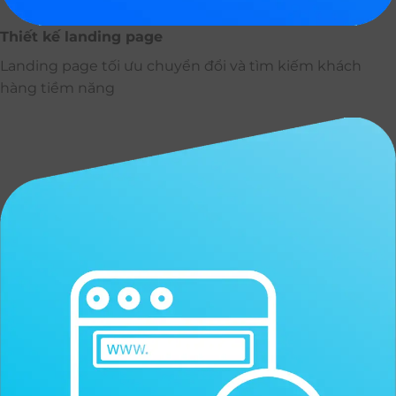
Thiết kế landing page
Landing page tối ưu chuyển đổi và tìm kiếm khách
hàng tiềm năng