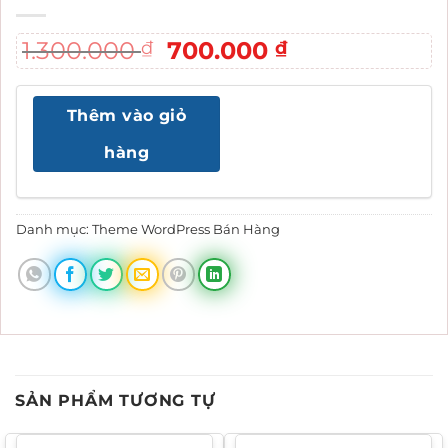
Giá
Giá
1.300.000
700.000
₫
₫
gốc
hiện
là:
tại
Thêm vào giỏ
1.300.000 ₫.
là:
700.000 ₫.
hàng
Danh mục:
Theme WordPress Bán Hàng
SẢN PHẨM TƯƠNG TỰ