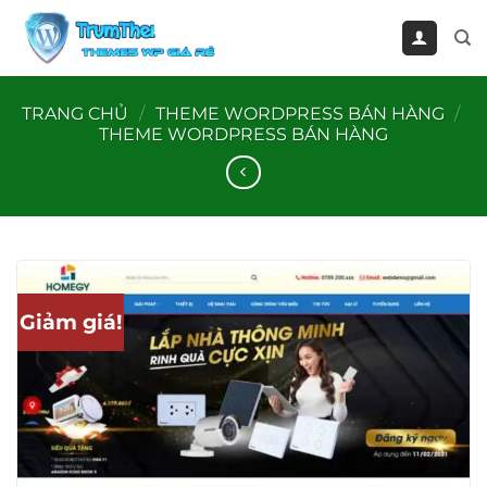
Bỏ
qua
nội
dung
TRANG CHỦ
/
THEME WORDPRESS BÁN HÀNG
/
THEME WORDPRESS BÁN HÀNG
Giảm giá!