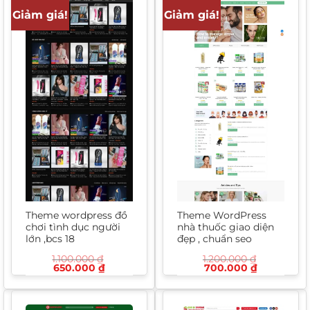
Giảm giá!
Giảm giá!
Theme wordpress đồ
Theme WordPress
chơi tình dục người
nhà thuốc giao diện
lớn ,bcs 18
đẹp , chuẩn seo
1.100.000
₫
1.200.000
₫
Giá
Giá
Giá
Giá
650.000
₫
700.000
₫
gốc
hiện
gốc
hiện
là:
tại
là:
tại
1.100.000 ₫.
là:
1.200.000 ₫.
là:
650.000 ₫.
700.000 ₫