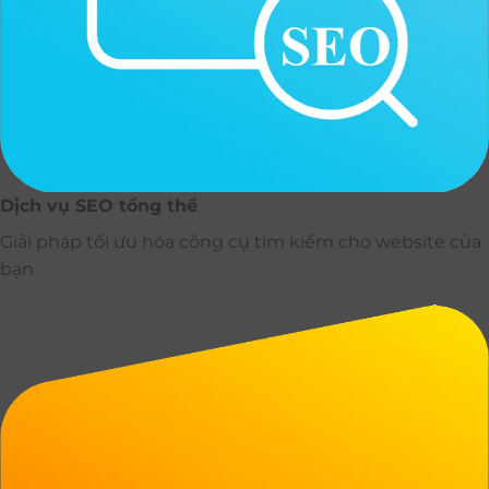
Dịch vụ SEO tổng thể
Giải pháp tối ưu hóa công cụ tìm kiếm cho website của
bạn