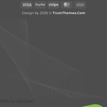
Visa
PayPal
Stripe
MasterCard
Cash
On
Design by 2026 ©
TrumThemes.Com
Delivery
Dịch vụ của Diwe