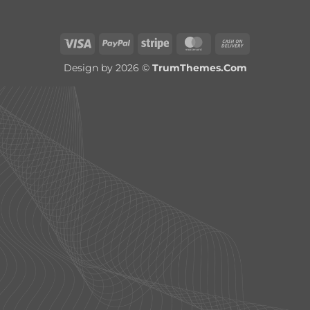
Visa
PayPal
Stripe
MasterCard
Cash
On
Design by 2026 ©
TrumThemes.Com
Delivery