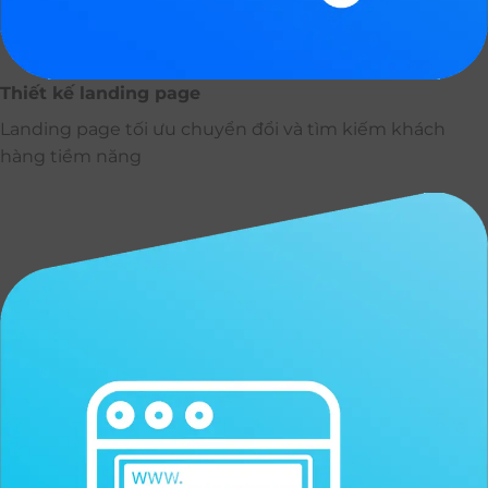
Thiết kế landing page
Landing page tối ưu chuyển đổi và tìm kiếm khách
hàng tiềm năng