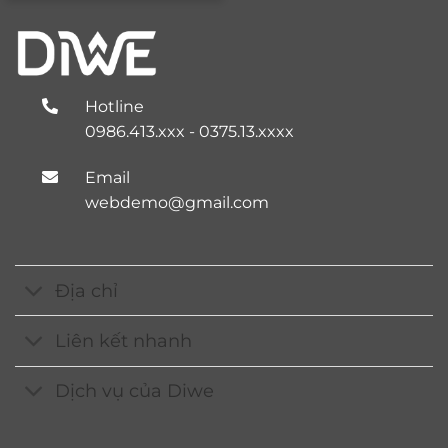
650.000 ₫.
Hotline
0986.413.xxx - 0375.13.xxxx
Email
webdemo@gmail.com
Địa chỉ
Liên kết nhanh
Dịch vụ của Diwe