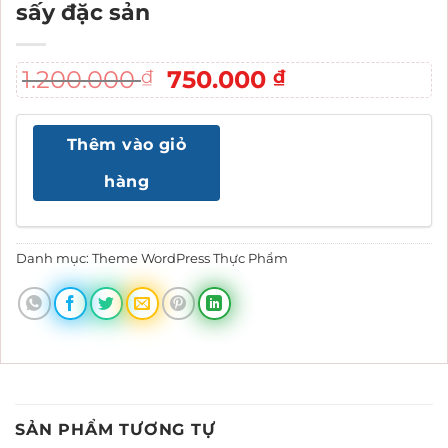
sấy đặc sản
Giá
Giá
1.200.000
750.000
₫
₫
gốc
hiện
là:
tại
Thêm vào giỏ
1.200.000 ₫.
là:
750.000 ₫.
hàng
Danh mục:
Theme WordPress Thực Phẩm
SẢN PHẨM TƯƠNG TỰ