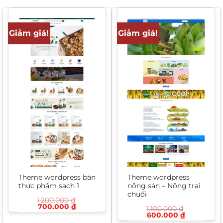
Giảm giá!
Giảm giá!
Theme wordpress bán
Theme wordpress
thực phẩm sạch 1
nông sản – Nông trại
chuối
1.200.000
₫
Giá
Giá
700.000
₫
1.100.000
₫
gốc
hiện
Giá
Giá
600.000
₫
là:
tại
gốc
hiện