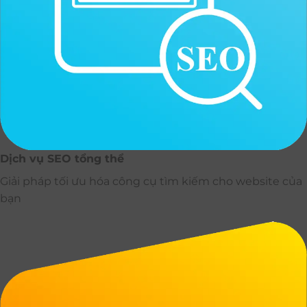
Dịch vụ SEO tổng thể
Giải pháp tối ưu hóa công cụ tìm kiếm cho website của
bạn