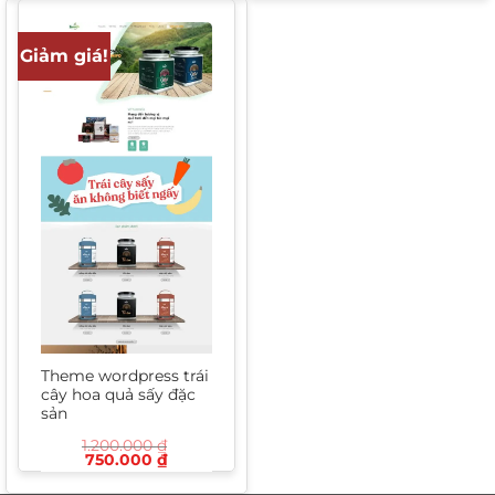
1.200.000 ₫.
là:
650.
700.000 ₫.
Giảm giá!
Theme wordpress trái
cây hoa quả sấy đặc
sản
1.200.000
₫
Giá
Giá
750.000
₫
gốc
hiện
là:
tại