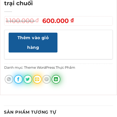
trại chuối
Giá
Giá
1.100.000
600.000
₫
₫
gốc
hiện
là:
tại
Thêm vào giỏ
1.100.000 ₫.
là:
600.000 ₫.
hàng
Danh mục:
Theme WordPress Thực Phẩm
SẢN PHẨM TƯƠNG TỰ