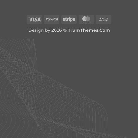
Visa
PayPal
Stripe
MasterCard
Cash
On
Design by 2026 ©
TrumThemes.Com
Delivery