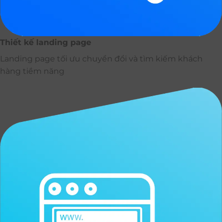
Thiết kế landing page
Landing page tối ưu chuyển đổi và tìm kiếm khách
hàng tiềm năng