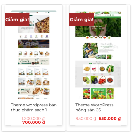
Giảm giá!
Giảm giá!
Theme wordpress bán
Theme WordPress
thực phẩm sạch 1
nông sản 05
Giá
Giá
1.200.000
₫
950.000
₫
650.000
₫
Giá
Giá
gốc
hiện
700.000
₫
gốc
hiện
là:
tại
là:
tại
950.000 ₫.
là: