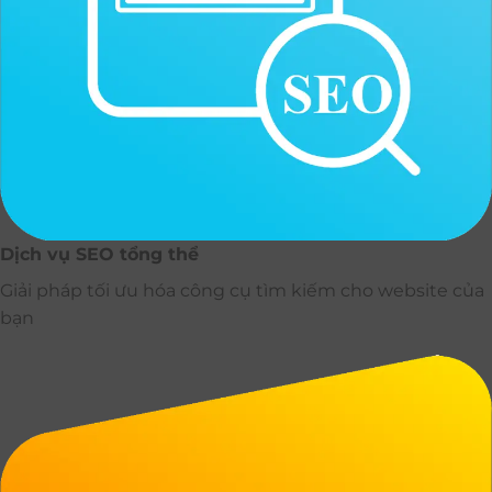
Dịch vụ SEO tổng thể
Giải pháp tối ưu hóa công cụ tìm kiếm cho website của
bạn