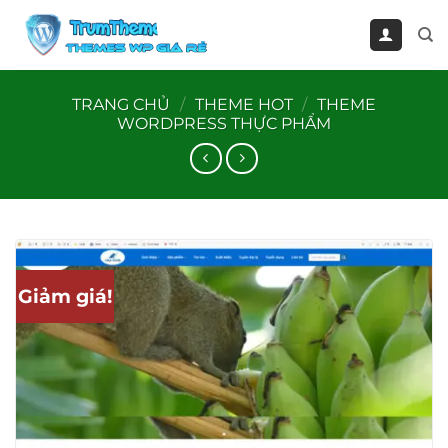
Bỏ
qua
nội
dung
TRANG CHỦ
/
THEME HOT
/
THEME
WORDPRESS THỰC PHẨM
Giảm giá!