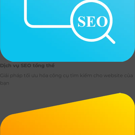
Dịch vụ SEO tổng thể
Giải pháp tối ưu hóa công cụ tìm kiếm cho website của
bạn