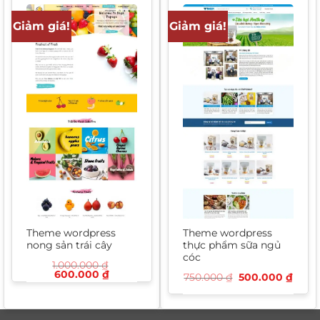
650.000 ₫.
Giảm giá!
Giảm giá!
Theme wordpress
Theme wordpress
nong sản trái cây
thực phẩm sữa ngủ
cóc
1.000.000
₫
Giá
Giá
600.000
₫
Giá
Giá
750.000
₫
500.000
₫
gốc
hiện
gốc
hiện
là:
tại
là:
tại
1.000.000 ₫.
là:
750.000 ₫.
là:
600.000 ₫.
500.