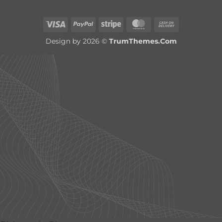
Visa
PayPal
Stripe
MasterCard
Cash
On
Design by 2026 ©
TrumThemes.Com
Delivery