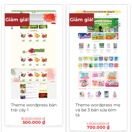
Giảm giá!
Giảm giá!
Theme wordpress bán
Theme wordpress mẹ
trái cây 1
và bé 3 bán sửa bỉm
tả
8.500.000
₫
Giá
Giá
500.000
₫
1.300.000
₫
gốc
hiện
Giá
Giá
700.000
₫
là:
tại
gốc
hiện