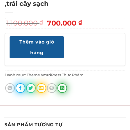
,trái cây sạch
Giá
Giá
1.100.000
700.000
₫
₫
gốc
hiện
là:
tại
Thêm vào giỏ
1.100.000 ₫.
là:
700.000 ₫.
hàng
Danh mục:
Theme WordPress Thực Phẩm
SẢN PHẨM TƯƠNG TỰ