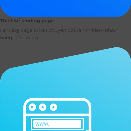
Thiết kế landing page
Landing page tối ưu chuyển đổi và tìm kiếm khách
hàng tiềm năng