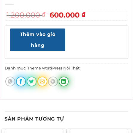
Giá
Giá
1.200.000
600.000
₫
₫
gốc
hiện
là:
tại
Thêm vào giỏ
1.200.000 ₫.
là:
600.000 ₫.
hàng
Danh mục:
Theme WordPress Nội Thất
SẢN PHẨM TƯƠNG TỰ