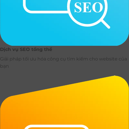
Dịch vụ SEO tổng thể
Giải pháp tối ưu hóa công cụ tìm kiếm cho website của
bạn