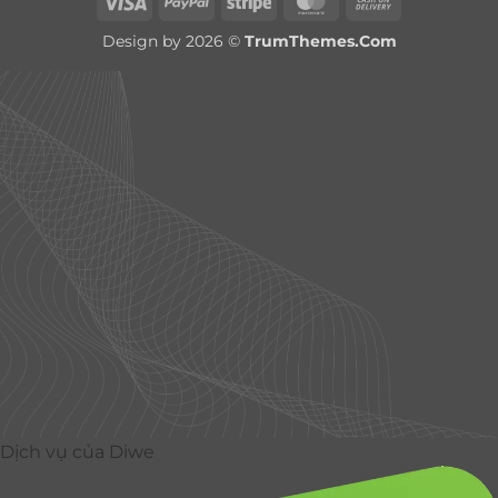
Visa
PayPal
Stripe
MasterCard
Cash
On
Design by 2026 ©
TrumThemes.Com
Delivery
Dịch vụ của Diwe