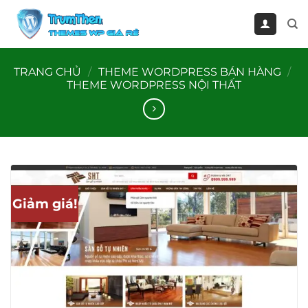
Bỏ
qua
nội
dung
TRANG CHỦ
/
THEME WORDPRESS BÁN HÀNG
/
THEME WORDPRESS NỘI THẤT
Giảm giá!