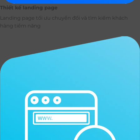
Thiết kế landing page
Landing page tối ưu chuyển đổi và tìm kiếm khách
hàng tiềm năng