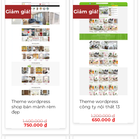
Giảm giá!
Giảm giá!
Theme wordpress
Theme wordpress
shop bán mành rèm
công ty nội thất 13
đẹp
1.200.000
₫
Giá
Giá
650.000
₫
1.400.000
₫
gốc
hiện
Giá
Giá
750.000
₫
là:
tại
gốc
hiện
1.200.000 ₫.
là:
là:
tại
650.000 ₫
1.400.000 ₫.
là: