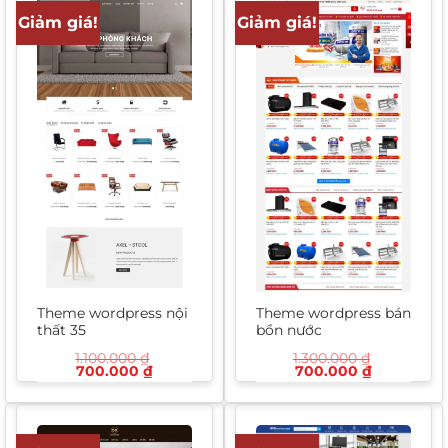
Giảm giá!
Giảm giá!
Theme wordpress nội
Theme wordpress bán
thất 35
bồn nước
1.100.000
₫
1.300.000
₫
Giá
Giá
Giá
Giá
700.000
₫
700.000
₫
gốc
hiện
gốc
hiện
là:
tại
là:
tại
1.100.000 ₫.
là:
1.300.000 ₫.
là:
700.000 ₫.
700.000 ₫