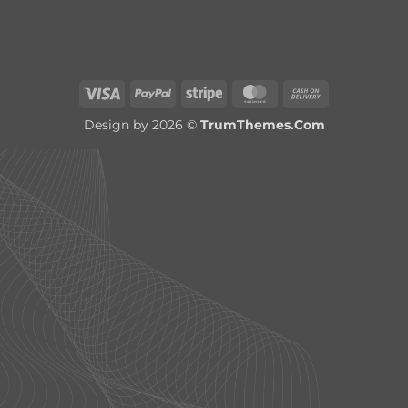
Visa
PayPal
Stripe
MasterCard
Cash
On
Design by 2026 ©
TrumThemes.Com
Delivery