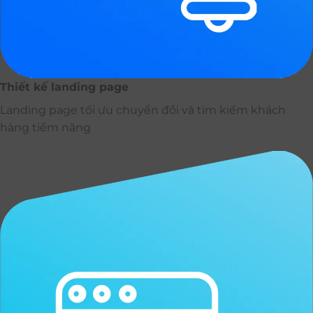
Thiết kế landing page
Landing page tối ưu chuyển đổi và tìm kiếm khách
hàng tiềm năng