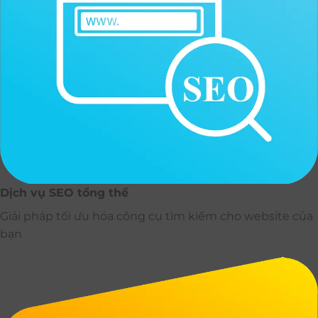
Dịch vụ SEO tổng thể
Giải pháp tối ưu hóa công cụ tìm kiếm cho website của
bạn