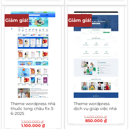
là:
tại
là:
tại
2.000.000 ₫.
là:
1.500.000 ₫.
là:
1.400.000 ₫.
1.000.000
Giảm giá!
Giảm giá!
Theme wordpress nhà
Theme wordpress
thuốc long châu fix 3-
dịch vụ giúp việc nhà
6-2025
1.400.000
₫
Giá
Giá
850.000
₫
1.500.000
₫
gốc
hiện
Giá
Giá
1.100.000
₫
là:
tại
gốc
hiện