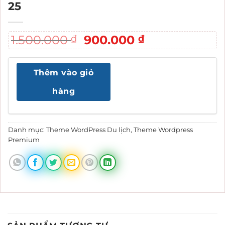
25
Giá
Giá
1.500.000
900.000
₫
₫
gốc
hiện
là:
tại
Thêm vào giỏ
1.500.000 ₫.
là:
900.000 ₫.
hàng
Danh mục:
Theme WordPress Du lịch
,
Theme Wordpress
Premium