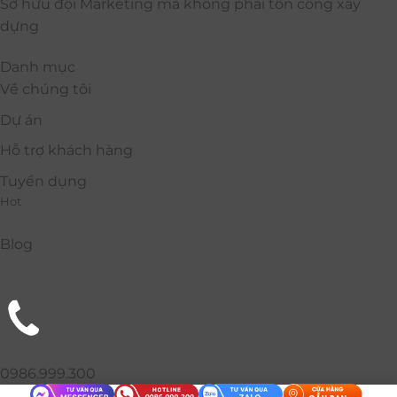
Sở hữu đội Marketing mà không phải tốn công xây
dựng
Danh mục
Về chúng tôi
Dự án
Hỗ trợ khách hàng
Tuyển dụng
Hot
Blog
0986.999.300