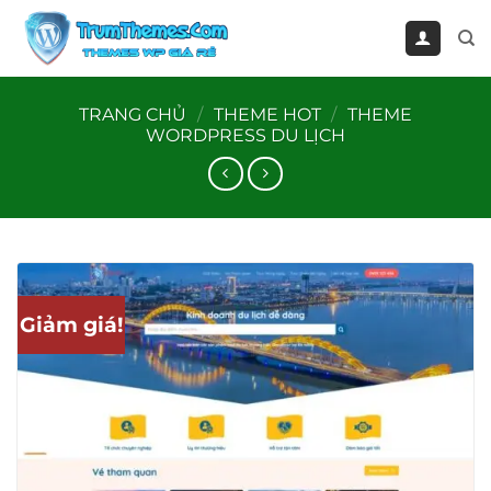
Bỏ
qua
nội
dung
TRANG CHỦ
/
THEME HOT
/
THEME
WORDPRESS DU LỊCH
Giảm giá!