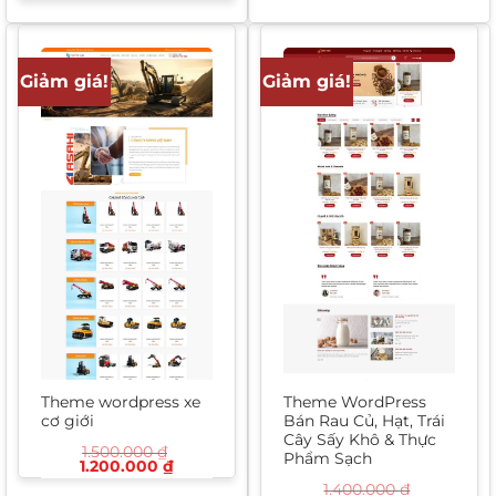
gốc
hiện
1.000.000 ₫.
là:
là:
tại
850.000 ₫
1.500.000 ₫.
là:
1.200.000 ₫.
Giảm giá!
Giảm giá!
Theme wordpress xe
Theme WordPress
cơ giới
Bán Rau Củ, Hạt, Trái
Cây Sấy Khô & Thực
1.500.000
₫
Phẩm Sạch
Giá
Giá
1.200.000
₫
gốc
hiện
1.400.000
₫
là:
tại