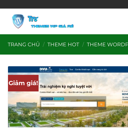
Bỏ
qua
nội
dung
TRANG CHỦ
/
THEME HOT
/
THEME WORDP
Giảm giá!