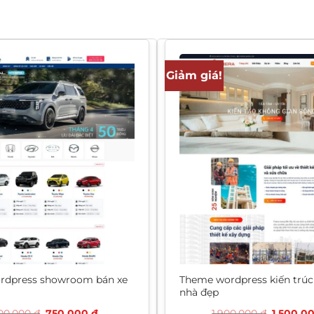
Giảm giá!
rdpress showroom bán xe
Theme wordpress kiến trúc
nhà đẹp
Giá
Giá
Giá
200.000
₫
750.000
₫
1.900.000
₫
1.500.0