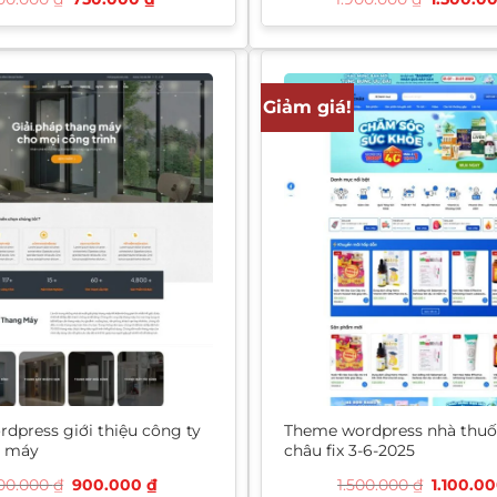
gốc
hiện
gốc
là:
tại
là:
1.200.000 ₫.
là:
1.900.00
750.000 ₫.
Giảm giá!
dpress giới thiệu công ty
Theme wordpress nhà thuố
g máy
châu fix 3-6-2025
Giá
Giá
Giá
400.000
₫
900.000
₫
1.500.000
₫
1.100.0