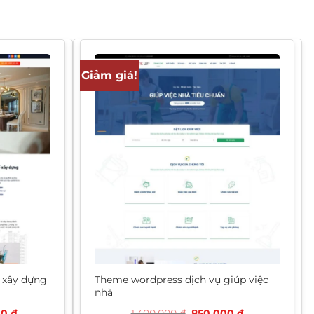
Giảm giá!
 xây dựng
Theme wordpress dịch vụ giúp việc
nhà
Giá
Giá
Giá
00
₫
1.400.000
₫
850.000
₫