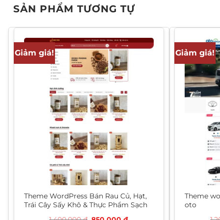
SẢN PHẨM TƯƠNG TỰ
Giảm giá!
Giảm giá!
Theme WordPress Bán Rau Củ, Hạt,
Theme wo
Trái Cây Sấy Khô & Thực Phẩm Sạch
oto
Giá
Giá
1.400.000
₫
850.000
₫
1.