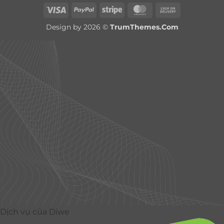
Visa
PayPal
Stripe
MasterCard
Cash
On
Design by 2026 ©
TrumThemes.Com
Delivery
Dịch vụ của Diwe