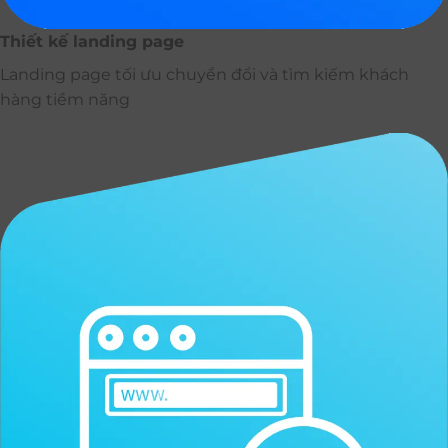
Thiết kế landing page
Landing page tối ưu chuyển đổi và tìm kiếm khách
hàng tiềm năng