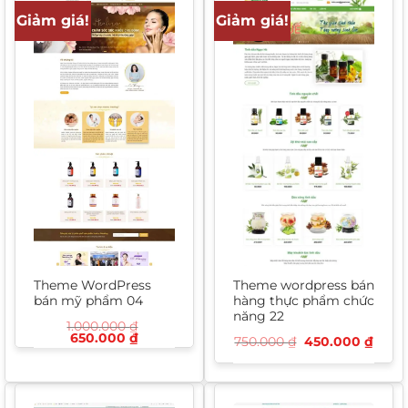
Giảm giá!
Giảm giá!
Theme WordPress
Theme wordpress bán
bán mỹ phẩm 04
hàng thực phẩm chức
năng 22
1.000.000
₫
Giá
Giá
650.000
₫
Giá
Giá
750.000
₫
450.000
₫
gốc
hiện
gốc
hiện
là:
tại
là:
tại
1.000.000 ₫.
là:
750.000 ₫.
là:
650.000 ₫.
450.