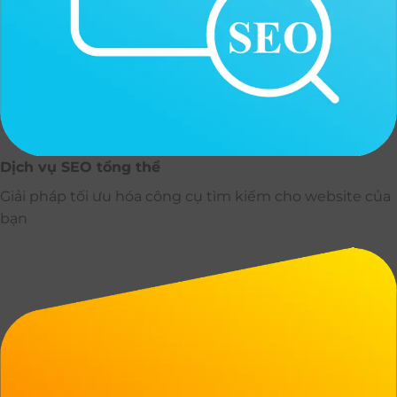
Dịch vụ SEO tổng thể
Giải pháp tối ưu hóa công cụ tìm kiếm cho website của
bạn