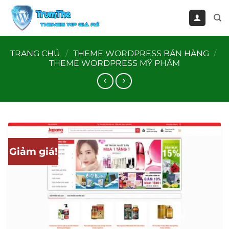
Bỏ
qua
nội
dung
TRANG CHỦ
/
THEME WORDPRESS BÁN HÀNG
/
THEME WORDPRESS MỸ PHẨM
Giảm giá!