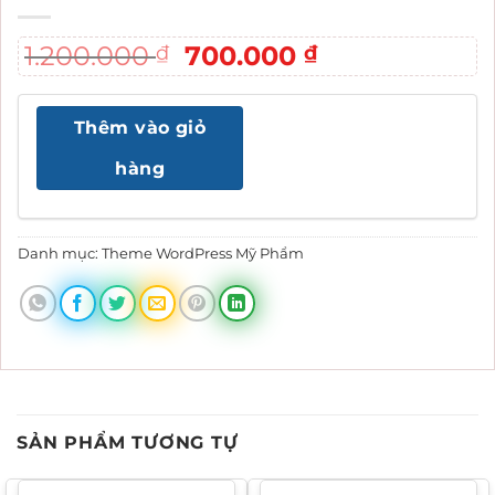
Giá
Giá
1.200.000
700.000
₫
₫
gốc
hiện
là:
tại
Thêm vào giỏ
1.200.000 ₫.
là:
700.000 ₫.
hàng
Danh mục:
Theme WordPress Mỹ Phẩm
SẢN PHẨM TƯƠNG TỰ