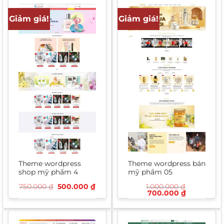
Giảm giá!
Giảm giá!
Theme wordpress
Theme wordpress bán
shop mỹ phẩm 4
mỹ phẩm 05
Giá
Giá
750.000
₫
500.000
₫
1.000.000
₫
gốc
hiện
Giá
Giá
700.000
₫
là:
tại
gốc
hiện
750.000 ₫.
là:
là:
tại
500.000 ₫.
1.000.000 ₫.
là:
700.000 ₫