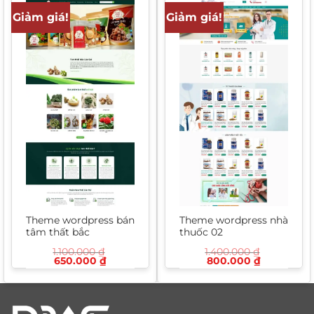
Giảm giá!
Giảm giá!
Theme wordpress bán
Theme wordpress nhà
tâm thất bắc
thuốc 02
1.100.000
₫
1.400.000
₫
Giá
Giá
Giá
Giá
650.000
₫
800.000
₫
gốc
hiện
gốc
hiện
là:
tại
là:
tại
1.100.000 ₫.
là:
1.400.000 ₫.
là:
650.000 ₫.
800.000 ₫