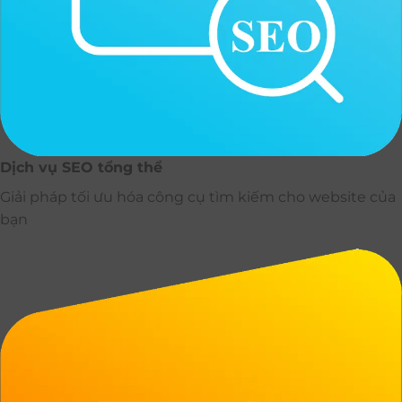
Dịch vụ SEO tổng thể
Giải pháp tối ưu hóa công cụ tìm kiếm cho website của
bạn