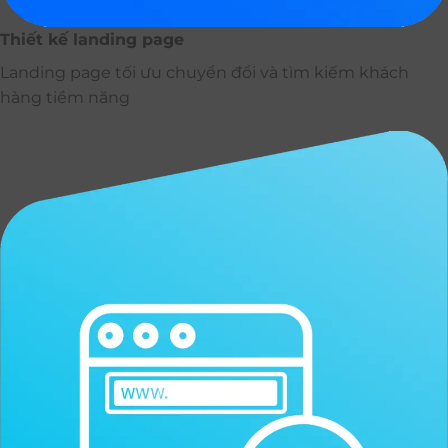
Thiết kế landing page
Landing page tối ưu chuyển đổi và tìm kiếm khách
hàng tiềm năng