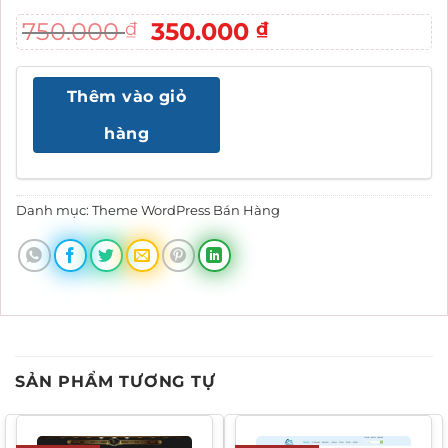
Giá
Giá
750.000
350.000
₫
₫
gốc
hiện
là:
tại
Thêm vào giỏ
750.000 ₫.
là:
350.000 ₫.
hàng
Danh mục:
Theme WordPress Bán Hàng
SẢN PHẨM TƯƠNG TỰ