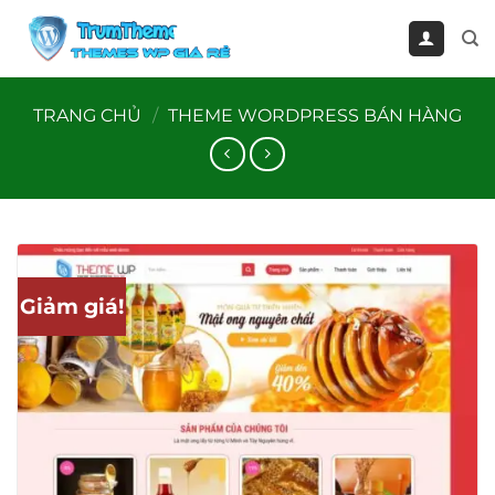
Bỏ
qua
nội
dung
TRANG CHỦ
/
THEME WORDPRESS BÁN HÀNG
Giảm giá!