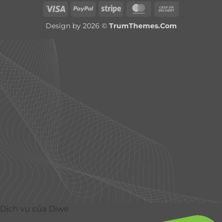
Visa
PayPal
Stripe
MasterCard
Cash
On
Design by 2026 ©
TrumThemes.Com
Delivery
Dịch vụ của Diwe