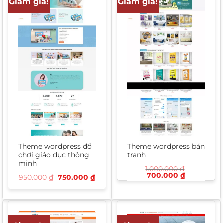
Giảm giá!
Giảm giá!
Theme wordpress đồ
Theme wordpress bán
chơi giáo dục thông
tranh
minh
1.000.000
₫
Giá
Giá
700.000
₫
Giá
Giá
950.000
₫
750.000
₫
gốc
hiện
gốc
hiện
là:
tại
là:
tại
1.000.000 ₫.
là:
950.000 ₫.
là:
700.000 ₫
750.000 ₫.